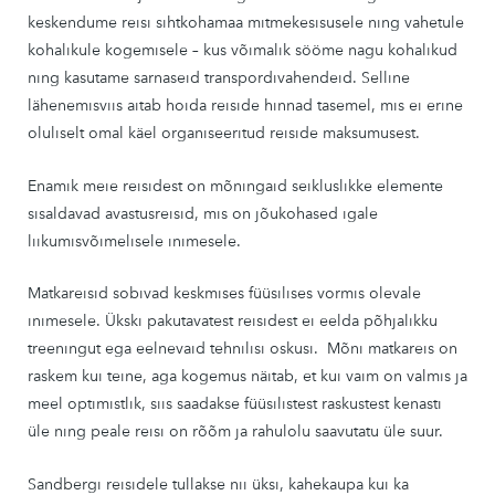
keskendume reisi sihtkohamaa mitmekesisusele ning vahetule
kohalikule kogemisele – kus võimalik sööme nagu kohalikud
ning kasutame sarnaseid transpordivahendeid. Selline
lähenemisviis aitab hoida reiside hinnad tasemel, mis ei erine
oluliselt omal käel organiseeritud reiside maksumusest.
Enamik meie reisidest on mõningaid seikluslikke elemente
sisaldavad avastusreisid, mis on jõukohased igale
liikumisvõimelisele inimesele.
Matkareisid sobivad keskmises füüsilises vormis olevale
inimesele. Ükski pakutavatest reisidest ei eelda põhjalikku
treeningut ega eelnevaid tehnilisi oskusi. Mõni matkareis on
raskem kui teine, aga kogemus näitab, et kui vaim on valmis ja
meel optimistlik, siis saadakse füüsilistest raskustest kenasti
üle ning peale reisi on rõõm ja rahulolu saavutatu üle suur.
Sandbergi reisidele tullakse nii üksi, kahekaupa kui ka