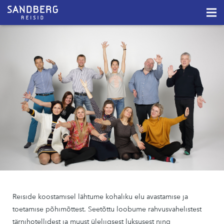
Reiside koostamisel lähtume kohaliku elu avastamise ja
toetamise põhimõttest. Seetõttu loobume rahvusvahelistest
tärnihotellidest ja muust üleliigsest luksusest ning