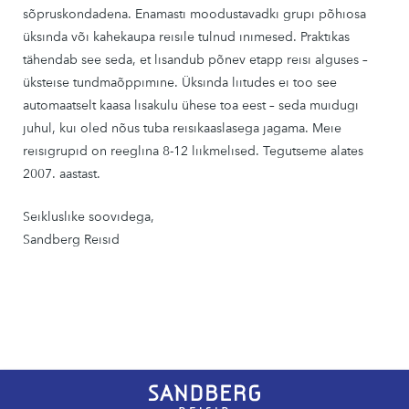
sõpruskondadena. Enamasti moodustavadki grupi põhiosa
üksinda või kahekaupa reisile tulnud inimesed. Praktikas
tähendab see seda, et lisandub põnev etapp reisi alguses –
üksteise tundmaõppimine. Üksinda liitudes ei too see
automaatselt kaasa lisakulu ühese toa eest – seda muidugi
juhul, kui oled nõus tuba reisikaaslasega jagama. Meie
reisigrupid on reeglina 8-12 liikmelised. Tegutseme alates
2007. aastast.
Seikluslike soovidega,
Sandberg Reisid