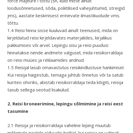
force majeure´i tõttu (sh, kuid mitte ainult
loodusõnnetused, sõda, poliitilised vahejuhtumid, streigid
jms), aastate keskmisest erinevate ilmastikuolude vms.
tõttu.
1.4 Reisi hinna sisse kuuluvad ainult teenused, mida on
kirjeldatud reisi kirjeldavates materjalides, kirjalikus
pakkumises või arvel. Lepingu sisu ja reisi puudusi
hinnatakse nende andmete valgusel, mida reisikorraldaja
on reisi müües ja reklaamides andnud.
1.5 Reisijal lasub omavastutus reisikindlustuse hankimisel.
Kui reisija haigestub, temaga juhtub õnnetus või ta satub
kuriteo ohvriks, abistab reisikorraldaja teda kõigiti, reisija
tasub sellega seotud lisakulud.
2. Reisi broneerimine, lepingu sõlmimine ja reisi eest
tasumine
2.1 Reisija ja reisikorraldaja vaheline leping muutub
mõlemale poolele siduvaks hetkel, kui reisija on valinud