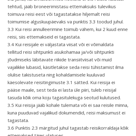
tehtud, jääb broneerimistasu ettemaksuks tulevikus
toimuva reisi eest või tagastatakse hiljemalt reisi
toimumise alguskuupäevaks va punktis 3.3 toodud juhul.
3.3 Kui reisi annulleerimine toimub vähem, kui 2 kuud enne
reisi, siis ettemakseid ei tagastata.
3.4 Kui reisijale ei väljastata viisat või ei võimaldata
tellitud reisi sihtpunkti asukohamaa ja/või sihtpunkti
jõudmiseks läbitavate riikide transiitviisat või muid
vajalikke lubasid, käsitletakse seda reisi tühistamist ilma
olulise takistuseta ning kohaldamisele kuuluvad
käesolevate reisitingimuste 3.1 sätted. Kui reisija ei
pääse maale, sest teda ei lasta üle piiri, tuleb reisijal
tasuda kõik oma koju tagasitulekuga seotud kulutused.
3.5 Kui reisija jääb kohale tulemata või ei saa reisile minna,
kuna puuduvad vajalikud dokumendid, reisi maksumust ei
tagastata.
3.6 Punktis 2.3 märgitud juhul tagastab reisikorraldaja kõik
ettemaksed täies ulatuses.