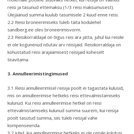
reisi ja tasunud ettemaksu (1/3 reisi maksumusest).
Ülejäänud summa kuulub tasumisele 2 kuud enne reisi.
2.2 Reisi broneerimiseks tuleb täita kodulehel
sandberg.ee olev broneerimisvorm.
2.3 Reisikorraldajal on õigus reis ära jätta, juhul kui reisile
ei ole kogunenud nõutav arv reisijaid. Reisikorraldaja on
kohustatud reisi ärajäämisest reisijaid koheselt
teavitama.
3. Annulleerimistingimused
3.1 Reisi annulleerimisel reisija poolt ei tagastata kulusid,
mis on annulleerimise hetkeks reisi ettevalmistamiseks
kulunud. Kui reisi annulleerimise hetkel on reisi
ettevalmistamiseks kulunud summa suurem, kui reisija
poolt tasutud summa, siis tuleb reisijal vahe
kompenseerida.
3.2 Juhul, kui annulleerimise hetkeks ei ole reisile kulutusi