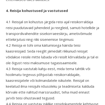
4. Reisija kohustused ja vastutused
4.1 Reisijal on kohustus järgida reisi ajal reisikorraldaja
reisi puudutavaid juhendeid ja reegleid, samuti hotellide ja
transpordivahendite sisekorraeeskirju, ametivõimude
ettekirjutusi ning riiki sisenemise tingimusi.
4.2 Reisija ei tohi oma käitumisega häirida teisi
kaasreisijaid. Seda reeglit jämedalt rikkunud reisijat
võidakse reisile mitte lubada või reisilt kõrvaldada ja tal ei
ole õigust reisi maksumuse tagasisaamisele.
4.3 Reisija vastutab kahju eest, mida tema tahtlik või
hoolimatu tegevus põhjustab reisikorraldajale,
kaasreisijatele või kolmandatele isikutele. Reisijal on
keelatud ilma reisijuhi nõusoleku ja teadmiseta: kalduda
kõrvale ette nähtud marssruudist, teha muid ennast
ja/või teisi ohustavaid tegusid.
4.4 Reisija on vastutav isiklike reisidokumentide kehtivuse