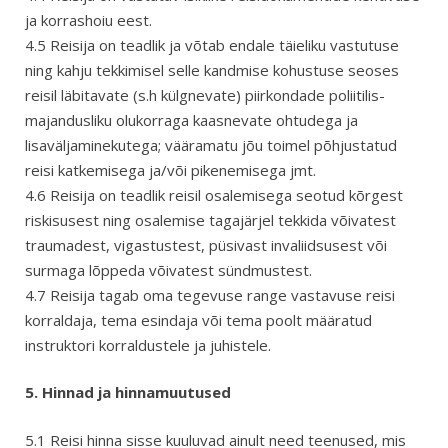
ja korrashoiu eest.
4.5 Reisija on teadlik ja võtab endale täieliku vastutuse
ning kahju tekkimisel selle kandmise kohustuse seoses
reisil läbitavate (s.h külgnevate) piirkondade poliitilis-
majandusliku olukorraga kaasnevate ohtudega ja
lisaväljaminekutega; vääramatu jõu toimel põhjustatud
reisi katkemisega ja/või pikenemisega jmt.
4.6 Reisija on teadlik reisil osalemisega seotud kõrgest
riskisusest ning osalemise tagajärjel tekkida võivatest
traumadest, vigastustest, püsivast invaliidsusest või
surmaga lõppeda võivatest sündmustest.
4.7 Reisija tagab oma tegevuse range vastavuse reisi
korraldaja, tema esindaja või tema poolt määratud
instruktori korraldustele ja juhistele.
5. Hinnad ja hinnamuutused
5.1 Reisi hinna sisse kuuluvad ainult need teenused, mis