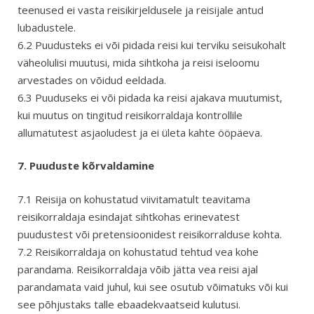
teenused ei vasta reisikirjeldusele ja reisijale antud
lubadustele.
6.2 Puudusteks ei või pidada reisi kui terviku seisukohalt
väheolulisi muutusi, mida sihtkoha ja reisi iseloomu
arvestades on võidud eeldada.
6.3 Puuduseks ei või pidada ka reisi ajakava muutumist,
kui muutus on tingitud reisikorraldaja kontrollile
allumatutest asjaoludest ja ei ületa kahte ööpäeva.
7. Puuduste kõrvaldamine
7.1 Reisija on kohustatud viivitamatult teavitama
reisikorraldaja esindajat sihtkohas erinevatest
puudustest või pretensioonidest reisikorralduse kohta.
7.2 Reisikorraldaja on kohustatud tehtud vea kohe
parandama. Reisikorraldaja võib jätta vea reisi ajal
parandamata vaid juhul, kui see osutub võimatuks või kui
see põhjustaks talle ebaadekvaatseid kulutusi.