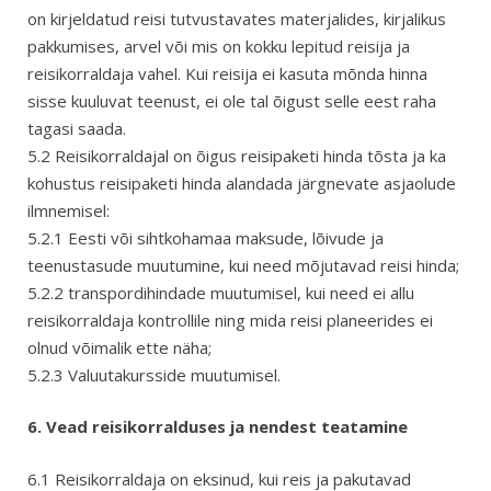
on kirjeldatud reisi tutvustavates materjalides, kirjalikus
pakkumises, arvel või mis on kokku lepitud reisija ja
reisikorraldaja vahel. Kui reisija ei kasuta mõnda hinna
sisse kuuluvat teenust, ei ole tal õigust selle eest raha
tagasi saada.
5.2 Reisikorraldajal on õigus reisipaketi hinda tõsta ja ka
kohustus reisipaketi hinda alandada järgnevate asjaolude
ilmnemisel:
5.2.1 Eesti või sihtkohamaa maksude, lõivude ja
teenustasude muutumine, kui need mõjutavad reisi hinda;
5.2.2 transpordihindade muutumisel, kui need ei allu
reisikorraldaja kontrollile ning mida reisi planeerides ei
olnud võimalik ette näha;
5.2.3 Valuutakursside muutumisel.
6. Vead reisikorralduses ja nendest teatamine
6.1 Reisikorraldaja on eksinud, kui reis ja pakutavad