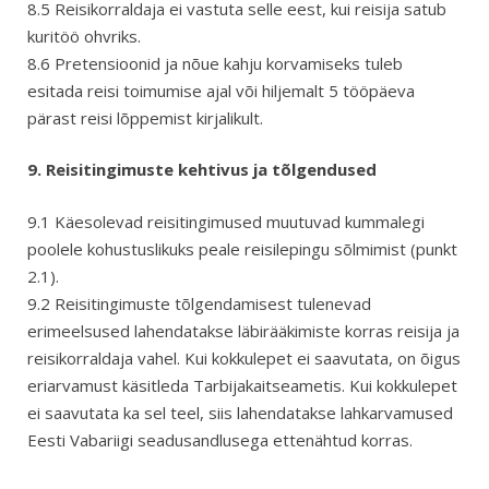
8.5 Reisikorraldaja ei vastuta selle eest, kui reisija satub
kuritöö ohvriks.
8.6 Pretensioonid ja nõue kahju korvamiseks tuleb
esitada reisi toimumise ajal või hiljemalt 5 tööpäeva
pärast reisi lõppemist kirjalikult.
9. Reisitingimuste kehtivus ja tõlgendused
9.1 Käesolevad reisitingimused muutuvad kummalegi
poolele kohustuslikuks peale reisilepingu sõlmimist (punkt
2.1).
9.2 Reisitingimuste tõlgendamisest tulenevad
erimeelsused lahendatakse läbirääkimiste korras reisija ja
reisikorraldaja vahel. Kui kokkulepet ei saavutata, on õigus
eriarvamust käsitleda Tarbijakaitseametis. Kui kokkulepet
ei saavutata ka sel teel, siis lahendatakse lahkarvamused
Eesti Vabariigi seadusandlusega ettenähtud korras.