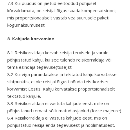
7.3 Kui puudus on jäetud eeltoodud põhjusel
kõrvaldamata, on reisijal õigus saada kompensatsiooni,
mis proportsionaalselt vastab vea suurusele paketi
kogumaksumusest.
8. Kahjude korvamine
8.1 Reisikorraldaja korvab reisija tervisele ja varale
põhjustatud kahju, kui see tuleneb reisikorraldaja või
tema esindaja tegevuse(tuse)st.
8.2 Kui viga parandatakse ja tekitatud kahju korvatakse
sihtpunktis, ei ole reisijal õigust nõuda teistkordset
korvamist Eestis. Kahju korvatakse proportsionaalselt
tekitatud kahjule.
8.3 Reisikorraldaja ei vastuta kahjude eest, mille on
põhjustanud temast sõltumatud asjaolud (force majeure).
8.4 Reisikorraldaja ei vastuta kahjude eest, mis on
põhjustatud reisija enda tegevusest ja hoolimatusest.