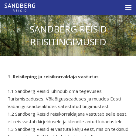
SANDBERG REISID
REISITINGIMUSED
1. Reisileping ja reisikorraldaja vastutus
1.1 Sandberg Reisid juhindub oma tegevuses
Turismiseaduses, Võlaõigusseaduses ja muudes Eesti
Vabariigi seadusaktides sätestatud tingimustest.
1.2 Sandberg Reisid reisikorraldajana vastutab selle eest,
et reis vastab kirjeldusele ja kliendile antud lubadustele.
1.3 Sandberg Reisid ei vastuta kahju eest, mis on tekkinud