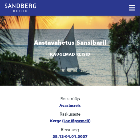
Aastavahetus Sansibaril
KAUGEMAD REISID
Reisi tüüp
Avastusreis
Raskusaste
Kerge
(Loe täpsemelt)
Reisi aeg
25.12-04.01.2027