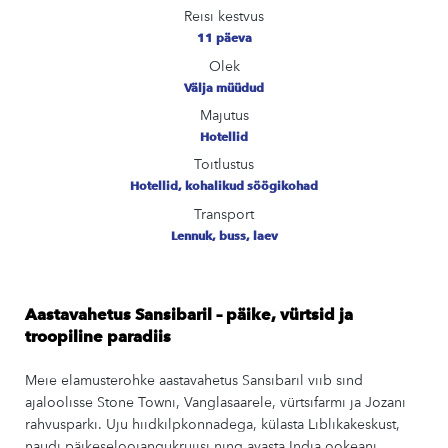
Reisi kestvus
11 päeva
Olek
Välja müüdud
Majutus
Hotellid
Toitlustus
Hotellid, kohalikud söögikohad
Transport
Lennuk, buss, laev
Aastavahetus Sansibaril – päike, vürtsid ja
troopiline paradiis
Meie elamusterohke aastavahetus Sansibaril viib sind
ajaloolisse Stone Towni, Vanglasaarele, vürtsifarmi ja Jozani
rahvusparki. Uju hiidkilpkonnadega, külasta Liblikakeskust,
naudi päikeseloojangukruiisi ning avasta India ookeani