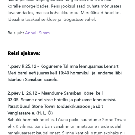
koralle snorgeldades. Reisi jooksul saad puhata mõnusates
liivarandades, maitsta kohalikku toitu. Mereäärsed hotellid.
Ideaalne tasakaal seikluse ja lõõgastuse vahel.
Reisijuht
Anneli Simm
Reisi ajakava:
1.päev R
25
.12 – Koguneme Tallinna lennujaamas Lennart
Meri bareljeefi juures kell 10:40 hommikul
ja lendame läbi
Istanbuli Sansibari saarele.
2.päev L
26
.12 – Maandume Sansibaril öösel kell
03:05.
S
eame end sisse hotellis ja puhkame lennureisist.
Pärastlõunal
Stone Towni toiduekskursioon
ja sõit
Vanglasaarele.
(H
, L, Õ
)
Rahulik hommik hotellis. Lõuna paiku suundume Stone Towni
ehk Kivilinna. Sansibari vanalinn on imetabane näide suahili
rannikuäärsest kaubalinnast. Siinne kant oli ristumiskohaks nii