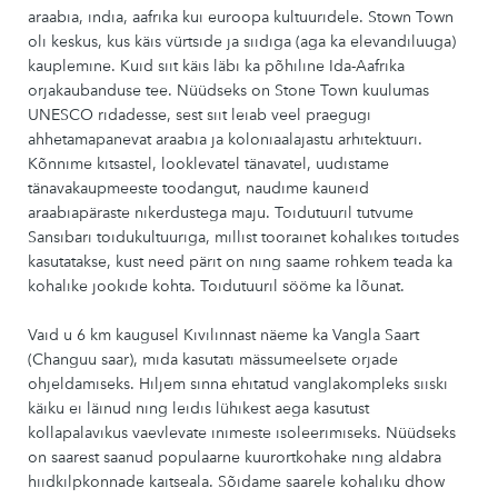
araabia, india, aafrika kui euroopa kultuuridele. Stown Town
oli keskus, kus käis vürtside ja siidiga (aga ka elevandiluuga)
kauplemine. Kuid siit käis läbi ka põhiline Ida-Aafrika
orjakaubanduse tee. Nüüdseks on Stone Town kuulumas
UNESCO ridadesse, sest siit leiab veel praegugi
ahhetamapanevat araabia ja koloniaalajastu arhitektuuri.
Kõnnime kitsastel, looklevatel tänavatel, uudistame
tänavakaupmeeste toodangut, naudime kauneid
araabiapäraste nikerdustega maju. Toidutuuril tutvume
Sansibari toidukultuuriga, millist toorainet kohalikes toitudes
kasutatakse, kust need pärit on ning saame rohkem teada ka
kohalike jookide kohta. Toidutuuril sööme ka lõunat.
Vaid u 6 km kaugusel Kivilinnast näeme ka Vangla Saart
(Changuu saar), mida kasutati mässumeelsete orjade
ohjeldamiseks. Hiljem sinna ehitatud vanglakompleks siiski
käiku ei läinud ning leidis lühikest aega kasutust
kollapalavikus vaevlevate inimeste isoleerimiseks. Nüüdseks
on saarest saanud populaarne kuurortkohake ning aldabra
hiidkilpkonnade kaitseala. Sõidame saarele kohaliku dhow