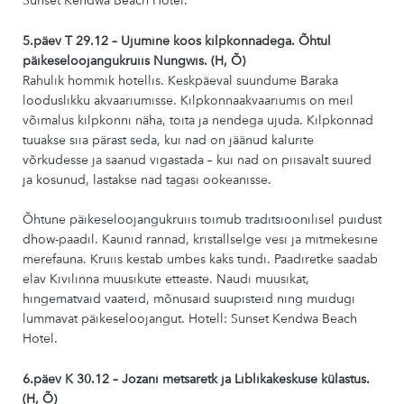
Sunset Kendwa Beach Hotel.
5.päev T
29
.12 – Ujumine koos kilpkonnadega. Õhtul
päikeseloojangukruiis Nungwis. (H, Õ)
Rahulik hommik hotellis. Keskpäeval suundume Baraka
looduslikku akvaariumisse. Kilpkonnaakvaariumis on meil
võimalus kilpkonni näha, toita ja nendega ujuda. Kilpkonnad
tuuakse siia pärast seda, kui nad on jäänud kalurite
võrkudesse ja saanud vigastada – kui nad on piisavalt suured
ja kosunud, lastakse nad tagasi ookeanisse.
Õhtune päikeseloojangukruiis toimub traditsioonilisel puidust
dhow-paadil. Kaunid rannad, kristallselge vesi ja mitmekesine
merefauna. Kruiis kestab umbes kaks tundi. Paadiretke saadab
elav Kivilinna muusikute etteaste. Naudi muusikat,
hingematvaid vaateid, mõnusaid suupisteid ning muidugi
lummavat päikeseloojangut. Hotell: Sunset Kendwa Beach
Hotel.
6.päev K
30
.12 – Jozani metsaretk ja Liblikakeskuse külastus.
(H, Õ)