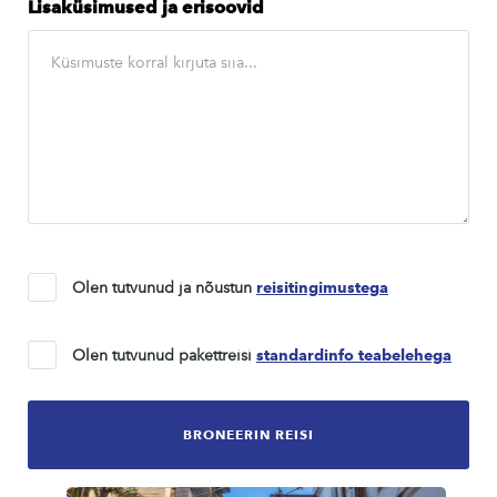
Lisaküsimused ja erisoovid
Olen tutvunud ja nõustun
reisitingimustega
Olen tutvunud pakettreisi
standardinfo teabelehega