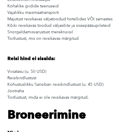
Kohalike giidide teenuseid
Vajalikku maismaatransporti
Majutust reisikavas väljatoodud hotellides VÕI sarnastes
Kõiki reisikavas toodud väljasõite ja sissepääsupileteid
Snorgeldamisvarustust merekruiisil
Toitlustust, mis on reisikavas märgitud
Reisi hind ei sisalda:
Viisatasu (u. 50 USD)
Reisikindlustust
Kohustuslikku Sansibari reisikindlustust (u. 45 USD)
Jootraha
Toitlustust, mida ei ole reisikavas märgitud.
Broneerimine