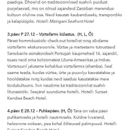
paadiga. Dhow’id on traditsioonilised suahiili puidust
purjelaevad, mis on olnud sajandeid Zanzibari merendus­
kultuuri oluline osa. Neid kasutati kaubanduseks, transpordiks
ja kalapüügiks.
Hotell: Mizingani Seafront Hotel
3.päev P
27
.12 – V
ürtsifarmi külastus.
(H
, L, Õ
)
Pärast hommikusööki check-out hotellist ning sõidame
vürtsifarmi ekskursioonile. Vürtse ja maitsetaimi tutvustasid
Sansibarile esmakordselt Portugali kaupmehed 16. sajandil,
tuues neid oma kolooniatest Lõuna-Ameerikas ja Indias.
Vürtsituuril jalutame kohalikus vürtsifarmis (shamba). Seal
saame teada, kuidas vürtse, ürte ja puuvilju kasvatatakse ja
hooldatakse ning kuidas neid saadusi kasutatakse meie
toidukultuuris. Siin naudime ka traditsioonilist suahili
lõunasööki. Seejärel suundume hotelli. Hotell: Sunset
Kendwa Beach Hotel.
4.päev E
28
.12 – Puhkepäev. (H, Õ)
Täna on vaba päev
puhkamiseks ja hotelli nautimiseks. Kuldne liivarand,
helesinine ookean, pea kohal õõtsuvad palmipuud. Hotell: