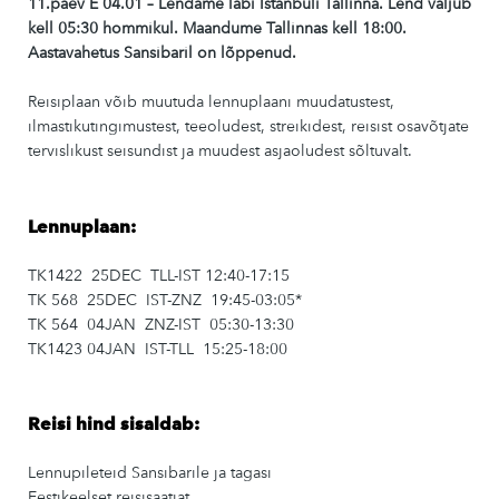
11.päev E 04.01 – Lendame
läbi Istanbuli
Tallinna.
Lend väljub
kell 05:30 hommikul. Maandume Tallinnas kell 18:00.
Aastavahetus Sansibaril on lõppenud.
Reisiplaan võib muutuda lennuplaani muudatustest,
ilmastikutingimustest, teeoludest, streikidest, reisist osavõtjate
tervislikust seisundist ja muudest asjaoludest sõltuvalt.
Lennuplaan:
TK1422 25DEC TLL-IST 12:40-17:15
TK 568 25DEC IST-ZNZ 19:45-03:05*
TK 564 04JAN ZNZ-IST 05:30-13:30
TK1423 04JAN IST-TLL 15:25-18:00
Reisi hind sisaldab:
Lennupileteid Sansibarile ja tagasi
Eestikeelset reisisaatjat