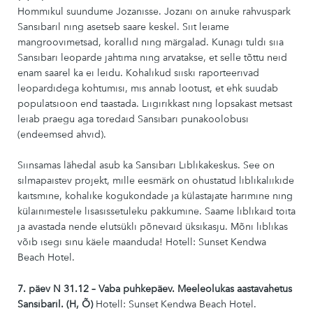
Hommikul suundume Jozanisse. Jozani on ainuke rahvuspark
Sansibaril ning asetseb saare keskel. Siit leiame
mangroovimetsad, korallid ning märgalad. Kunagi tuldi siia
Sansibari leoparde jahtima ning arvatakse, et selle tõttu neid
enam saarel ka ei leidu. Kohalikud siiski raporteerivad
leopardidega kohtumisi, mis annab lootust, et ehk suudab
populatsioon end taastada. Liigirikkast ning lopsakast metsast
leiab praegu aga toredaid Sansibari punakoolobusi
(endeemsed ahvid).
Siinsamas lähedal asub ka Sansibari Liblikakeskus. See on
silmapaistev projekt, mille eesmärk on ohustatud liblikaliikide
kaitsmine, kohalike kogukondade ja külastajate harimine ning
külainimestele lisasissetuleku pakkumine. Saame liblikaid toita
ja avastada nende elutsükli põnevaid üksikasju. Mõni liblikas
võib isegi sinu käele maanduda! Hotell: Sunset Kendwa
Beach Hotel.
7. päev N 31.12 – Vaba puhkepäev. Meeleolukas aastavahetus
Sansibaril. (H, Õ)
Hotell: Sunset Kendwa Beach Hotel.