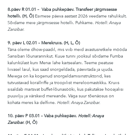
8.päev R 01.01 – Vaba puhkepäev. Transfeer järgmisesse
hotelli. (H, Õ)
Esimese päeva aastast 2026 veedame rahulikult.
Sõidame meie järgmisesse hotelli. Puhkame.
Hotell: Anaya
Zanzibar.
9. päev L 02.01 – Merekruiis. (H, L, Õ)
Täna oleme dhow-paadil, mis viib meid avastusretkele mööda
Sansibari lõunarannikut. Kuue tunni jooksul sõidame Fumba
kalurikülast kuni Menai lahe kaitsealani. Teeme peatuse
liivasel laiul, kus saad snorgeldada, päevitada ja ujuda.
Meiega on ka kogenud snorgeldamisinstruktorid, kes
tutvustavad korallriffe ja troopilist mereloomastikku. Kruiis
sisaldab maitsvat buffet-lõunasööki, kus pakutakse hooajalisi
puuvilju ja värskeid mereande. Väga suur tõenäosus on
kohata meres ka delfiine.
Hotell: Anaya Zanzibar.
10. päev P 03.01 – Vaba puhkepäev.
Hotell: Anaya
Zanzibar.
(H, Õ)