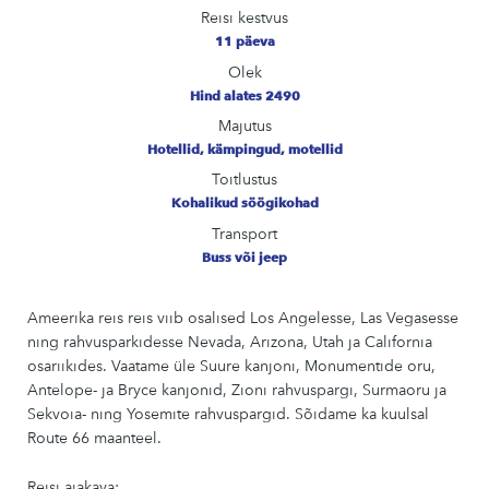
Reisi kestvus
11 päeva
Olek
Hind alates 2490
Majutus
Hotellid, kämpingud, motellid
Toitlustus
Kohalikud söögikohad
Transport
Buss või jeep
Ameerika reis reis viib osalised Los Angelesse, Las Vegasesse
ning rahvusparkidesse Nevada, Arizona, Utah ja California
osariikides. Vaatame üle Suure kanjoni, Monumentide oru,
Antelope- ja Bryce kanjonid, Zioni rahvuspargi, Surmaoru ja
Sekvoia- ning Yosemite rahvuspargid. Sõidame ka kuulsal
Route 66 maanteel.
Reisi ajakava: