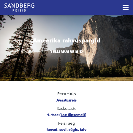
Ameerika rahvuspargid
TELLIMUSREISID
Reisi tüüp
Avastusreis
Raskusaste
1. tase
(Loe täpsemelt)
Reisi aeg
kevad, suvi, sügis, talv