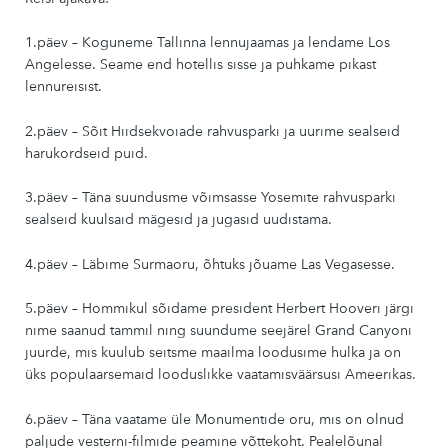
1.päev – Koguneme Tallinna lennujaamas ja lendame Los
Angelesse. Seame end hotellis sisse ja puhkame pikast
lennureisist.
2.päev – Sõit Hiidsekvoiade rahvusparki ja uurime sealseid
harukordseid puid.
3.päev – Täna suundusme võimsasse Yosemite rahvusparki
sealseid kuulsaid mägesid ja jugasid uudistama.
4.päev – Läbime Surmaoru, õhtuks jõuame Las Vegasesse.
5.päev – Hommikul sõidame president Herbert Hooveri järgi
nime saanud tammil ning suundume seejärel Grand Canyoni
juurde, mis kuulub seitsme maailma loodusime hulka ja on
üks populaarsemaid looduslikke vaatamisväärsusi Ameerikas.
6.päev – Täna vaatame üle Monumentide oru, mis on olnud
paljude vesterni-filmide peamine võttekoht. Pealelõunal