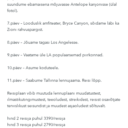
suundume ebamaisena mõjuvasse Antelope kanjonisse (ülal
fotol).
7.päev – Looduslik amfiteater, Bryce Canyon, sõidame läbi ka
Zioni rahvuspargist.
8.päev – Jõuame tagasi Los Angelesse.
9.päev – Vaatame üle LA populaarsemad piirkonnad.
10.päev – Asume koduteele.
11.päev – Saabume Tallinna lennujaama. Reisi lõpp.
Reisiplaan võib muutuda lennuplaani muudatustest,
ilmastikutingimustest, teeoludest, streikidest, reisist osavõtjate
tervislikust seisundist ja muudest asjaoludest sõltuvalt.
hind 2 reisija puhul 3390/reisija
hind 3 reisija puhul 2790/reisija