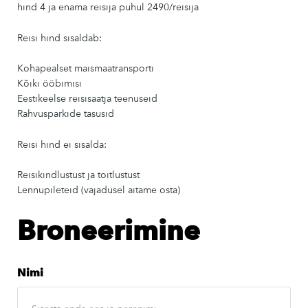
hind 4 ja enama reisija puhul 2490/reisija
Reisi hind sisaldab:
Kohapealset maismaatransporti
Kõiki ööbimisi
Eestikeelse reisisaatja teenuseid
Rahvusparkide tasusid
Reisi hind ei sisalda:
Reisikindlustust ja toitlustust
Lennupileteid (vajadusel aitame osta)
Broneerimine
Nimi