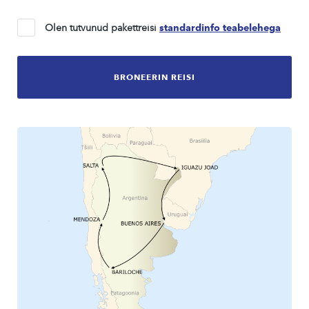
Olen tutvunud pakettreisi
standardinfo teabelehega