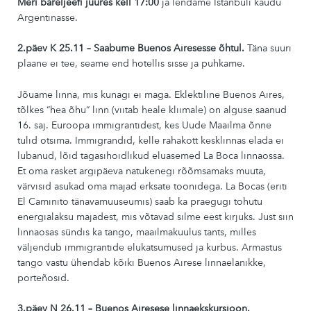
Meri bareljeefi juures kell 17:00
ja lendame Istanbuli kaudu
Argentinasse.
2.päev K 25.11 – Saabume Buenos Airesesse õhtul.
Täna suuri
plaane ei tee, seame end hotellis sisse ja puhkame.
Jõuame linna, mis kunagi ei maga. Eklektiline Buenos Aires,
tõlkes “hea õhu“ linn (viitab heale kliimale) on alguse saanud
16. saj. Euroopa immigrantidest, kes Uude Maailma õnne
tulid otsima. Immigrandid, kelle rahakott kesklinnas elada ei
lubanud, lõid tagasihoidlikud eluasemed La Boca linnaossa.
Et oma rasket argipäeva natukenegi rõõmsamaks muuta,
värvisid asukad oma majad erksate toonidega. La Bocas (eriti
El Caminito tänavamuuseumis) saab ka praegugi tohutu
energialaksu majadest, mis võtavad silme eest kirjuks. Just siin
linnaosas sündis ka tango, maailmakuulus tants, milles
väljendub immigrantide elukatsumused ja kurbus. Armastus
tango vastu ühendab kõiki Buenos Airese linnaelanikke,
porteñosid.
3.päev N 26.11 – Buenos Airesese linnaekskursioon.