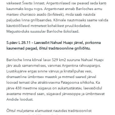
väikesest Šveitsi linnast. Argentiinlased ise peavad seda kanti
kaunimaks kogu riigis. Argentiinast annab Bariloches aimu
maitsev churrasco asado (biifsteek), mida saab nautida
paljudes linna grillbaarides. Kõrvale nautimiseks saame valida
käsitööõllesid mitmetest kohalikest pruulikodadest.
Magustoiduks suussulav Bariloche šokolaad.
5.päev L 28.11 – Laevasõit Nahuel Huapi järvel, piirkonna
kauneimad paigad, õhtul traditsiooniline grilliõhtu.
Bariloche linna kõrval laiuv 529 km2 suurune Nahuel Huapi
järv asub samanimelises, vanimas Argentina rahvuspargis.
Liustikujärve ergas sinine värvus ja kristallpuhas vesi,
dramaatiline ümbritsev maastik ja mitmed saared järvel
loovad temast ühe atraktiivseima Patagoonia sihtkoha. Ka
järve 438 meetrine sügavus on aukartustäratav, laevasõidul
avastame mitmeid saari, sügavaid järvesoppe ja ümbritsevat
Andide loodust.
Õhtul muljetame elamustest nautides traditsioonilist