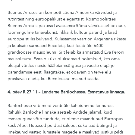
Buenos Aireses on kompott Lõuna-Ameerika värvidest ja
rütmitest ning euroopalikust elegantsist. Kosmopoliitses
Buenos Aireses pakuvad avastamisrõõmu värvikas arhitektuur,
loominguline tänavakunst, rikkalik kultuuripärand ja laiad
euroopa stiilis bulvarid. Külastamist väärt on Argentina rikaste
ja kuulsate surnuaed Recoleta, kust leiab üle 6400
grandioosse mausoleumi. Siit leiab ka armastatud Eva Peroni
mausoleumi. Evita oli üks olulisemaid poliitikuid, kes oma
eluajal võitles naiste hääletamisõiguse ja vaeste elujärje
parandamise eest. Räägitakse, et odavam on terve elu
priiskavalt elada, kui Recoletasse maetud saada.
4. päev R 27.11 – Lendame Barilochesse. Esmatutvus linnaga.
Barilochesse viib meid veidi üle kahetunnine lennureis.
Rahulik Bariloche linnake asetseb Andide jalamil, kuid
esmapilguna võib tunduda, et oleme maandunud Euroopas
kesk Alpe. Hubased puidust šaleed, šokolaadibutiigid ja
imekaunid vaated lumistele mägedele maalivad justkui pildi