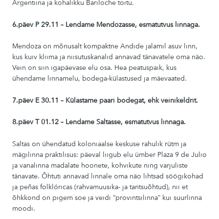
Argentiina ja kohalikku Bariloche toitu.
6.päev P 29.11 – Lendame Mendozasse, esmatutvus linnaga.
Mendoza on mõnusalt kompaktne Andide jalamil asuv linn,
kus kuiv kliima ja niisutuskanalid annavad tänavatele oma näo.
Vein on siin igapäevase elu osa. Hea peatuspaik, kus
ühendame linnamelu, bodega-külastused ja mäevaated.
7.päev E 30.11 – Külastame paari bodegat, ehk veinikeldrit.
8.päev T 01.12 – Lendame Saltasse, esmatutvus linnaga.
Saltas on ühendatud koloniaalse keskuse rahulik rütm ja
mägilinna praktilisus: päeval liigub elu ümber
Plaza 9 de Julio
ja vanalinna madalate hoonete, kohvikute ning varjuliste
tänavate. Õhtuti annavad linnale oma näo lihtsad söögikohad
ja
peñas folklóricas
(rahvamuusika- ja tantsuõhtud), nii et
õhkkond on pigem soe ja veidi “provintsilinna” kui suurlinna
moodi.