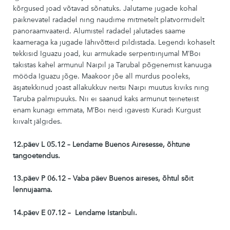
kõrgused joad võtavad sõnatuks. Jalutame jugade kohal
paiknevatel radadel ning naudime mitmetelt platvormidelt
panoraamvaateid. Alumistel radadel jalutades saame
kaameraga ka jugade lähivõtteid pildistada. Legendi kohaselt
tekkisid Iguazu joad, kui armukade serpentiinjumal M’Boi
takistas kahel armunul Naipil ja Tarubal põgenemist kanuuga
mööda Iguazu jõge. Maakoor jõe all murdus pooleks,
äsjatekkinud joast allakukkuv neitsi Naipi muutus kiviks ning
Taruba palmipuuks. Nii ei saanud kaks armunut teineteist
enam kunagi emmata, M’Boi neid igavesti Kuradi Kurgust
kiivalt jälgides.
12.päev L 05.12 – Lendame Buenos Airesesse, õhtune
tangoetendus.
13.päev P 06.12 – Vaba päev Buenos aireses, õhtul sõit
lennujaama.
14.päev E 07.12 – Lendame Istanbuli.