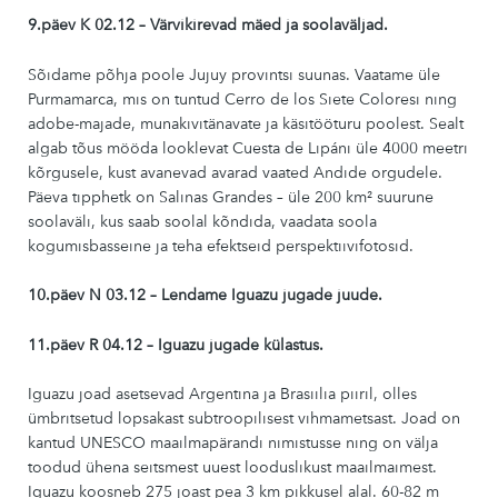
9.päev K 02.12 – Värvikirevad mäed ja soolaväljad.
Sõidame põhja poole
Jujuy provintsi
suunas. Vaatame üle
Purmamarca
, mis on tuntud
Cerro de los Siete Colores
i ning
adobe-majade, munakivitänavate ja käsitööturu poolest. Sealt
algab tõus mööda looklevat
Cuesta de Lipán
i üle 4000 meetri
kõrgusele, kust avanevad avarad vaated Andide orgudele.
Päeva tipphetk on
Salinas Grandes
– üle 200 km² suurune
soolaväli, kus saab soolal kõndida, vaadata soola
kogumisbasseine ja teha efektseid perspektiivifotosid.
10.päev N 03.12 – Lendame Iguazu jugade juude.
11.päev R 04.12 – Iguazu jugade külastus.
Iguazu joad asetsevad Argentina ja Brasiilia piiril, olles
ümbritsetud lopsakast subtroopilisest vihmametsast. Joad on
kantud UNESCO maailmapärandi nimistusse ning on välja
toodud ühena seitsmest uuest looduslikust maailmaimest.
Iguazu koosneb 275 joast pea 3 km pikkusel alal. 60-82 m