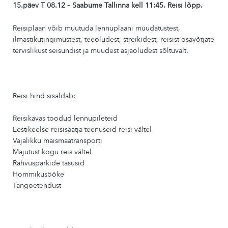
15.päev T 08.12 – Saabume Tallinna kell 11:45. Reisi lõpp.
Reisiplaan võib muutuda lennuplaani muudatustest,
ilmastikutingimustest, teeoludest, streikidest, reisist osavõtjate
tervislikust seisundist ja muudest asjaoludest sõltuvalt.
Reisi hind sisaldab:
Reisikavas toodud lennupileteid
Eestikeelse reisisaatja teenuseid reisi vältel
Vajalikku maismaatransporti
Majutust kogu reis vältel
Rahvusparkide tasusid
Hommikusööke
Tangoetendust