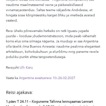
naudime maailmatasemel veine ja päikeseküllaseid
viinamarjaistandusi. Saltas teeme väljasõite
Andid
esse, et
hingata sisse kõrgmäestiku karget õhku ja imetleda avaraid
vaateid.
Reisi üheks põnevamaks hetkeks on retk Iguazu jugade
juurde – looduse jõudemonstratsioon, mida peab vähemalt
korra elus oma silmaga nägema. Ja muidugi ei saa Argentina
olla täielik ilma
Buenos Aires
eta: naudime pealinna elegantset
arhitektuuri, kohvikukultuuri ja elurõõmu ning paneme reisile
piduliku punkti ehtsa
tango
etendusega.
Reisijuht
Ulli Karu
Vaata ka
Argentina avastusreisi 10.-26.02.2027
Reisi ajakava:
1.päev T 24.11 – Koguneme Tallinna lennujaamas Lennart