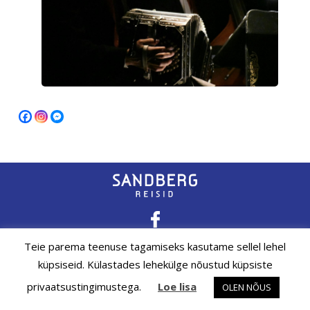
Teie parema teenuse tagamiseks kasutame sellel lehel
Email: info@sandberg.ee
küpsiseid. Külastades lehekülge nõustud küpsiste
Tel: +372 608 0869
privaatsustingimustega.
Loe lisa
OLEN NÕUS
Weizenbergi 20/1, Tallinn