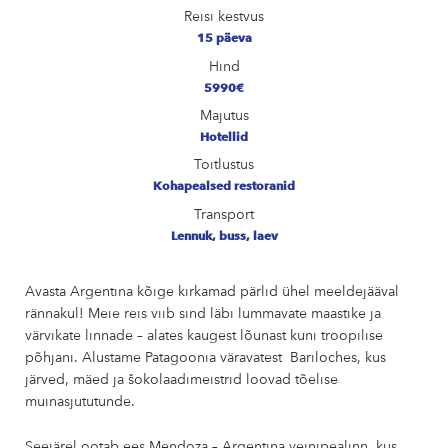
Reisi kestvus
15 päeva
Hind
5990€
Majutus
Hotellid
Toitlustus
Kohapealsed restoranid
Transport
Lennuk, buss, laev
Avasta
Argentina
kõige kirkamad pärlid ühel meeldejääval
rännakul! Meie reis viib sind läbi lummavate maastike ja
värvikate linnade – alates kaugest lõunast kuni troopilise
põhjani. Alustame Patagoonia väravatest
Bariloche
s, kus
järved, mäed ja šokolaadimeistrid loovad tõelise
muinasjututunde.
Seejärel ootab ees
Mendoza
– Argentina veinipealinn, kus