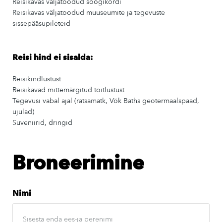
Reisikavas väljatoodud söögikordi
Reisikavas väljatoodud muuseumite ja tegevuste
sissepääsupileteid
Reisi hind ei sisalda:
Reisikindlustust
Reisikavad mittemärgitud toitlustust
Tegevusi vabal ajal (ratsamatk, Vök Baths geotermaalspaad,
ujulad)
Suveniirid, dringid
Broneerimine
Nimi