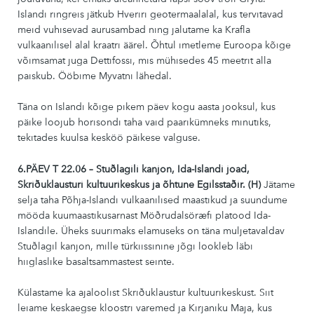
Islandi ringreis jätkub Hveriri geotermaalalal, kus tervitavad
meid vuhisevad aurusambad ning jalutame ka Krafla
vulkaanilisel alal kraatri äärel. Õhtul imetleme Euroopa kõige
võimsamat juga Dettifossi, mis mühisedes 45 meetrit alla
paiskub. Ööbime Myvatni lähedal.
Täna on Islandi kõige pikem päev kogu aasta jooksul, kus
päike loojub horisondi taha vaid paarikümneks minutiks,
tekitades kuulsa kesköö päikese valguse.
6.PÄEV T 22.06 –
Stuðlagil
i kanjon, Ida-Islandi joad,
Skriðuklaustur
i kultuurikeskus ja õhtune
Egilsstaðir
. (H)
Jätame
selja taha Põhja-Islandi vulkaanilised maastikud ja suundume
mööda kuumaastikusarnast Möðrudalsöræfi platood Ida-
Islandile. Üheks suurimaks elamuseks on täna muljetavaldav
Stuðlagil kanjon, mille türkiissinine jõgi lookleb läbi
hiiglaslike basalt­sammastest seinte.
Külastame ka ajaloolist Skriðuklaustur kultuurikeskust. Siit
leiame keskaegse kloostri varemed ja Kirjaniku Maja, kus