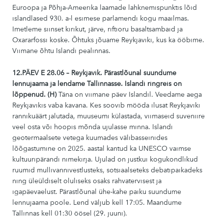
Euroopa ja Põhja-Ameerika laamade lahknemispunktis lõid
islandlased 930. a-l esimese parlamendi kogu maailmas.
Imetleme siinset kirikut, järve, riftioru basaltsambaid ja
Oxararfossi koske. Õhtuks jõuame Reykjaviki, kus ka ööbime.
Viimane õhtu Islandi pealinnas.
12.PÄEV E 28.06 – Reykjavik. Pärastlõunal suundume
lennujaama ja lendame Tallinnasse. Islandi ringreis on
lõppenud. (H)
Täna on viimane päev Islandil. Veedame aega
Reykjavikis vaba kavana. Kes soovib mööda ilusat Reykjaviki
rannikuäärt jalutada, muuseumi külastada, viimaseid suveniire
veel osta või hoopis mõnda ujulasse minna. Islandi
geotermaalsete vetega kuumades välibasseinides
lõõgastumine on 2025. aastal kantud ka UNESCO vaimse
kultuuripärandi nimekirja. Ujulad on justkui kogukondlikud
ruumid mullivannivestlusteks, sotsiaalseteks debatipaikadeks
ning üleüldiselt oluliseks osaks rahvatervisest ja
igapäevaelust. Pärastlõunal ühe-kahe paiku suundume
lennujaama poole. Lend väljub kell 17:05. Maandume
Tallinnas kell 01:30 öösel (29. juuni).