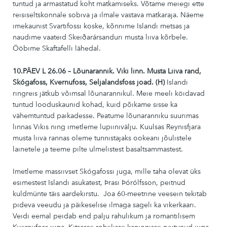
tuntud ja armastatud koht matkamiseks. Võtame meiegi ette
reisiseltskonnale sobiva ja ilmale vastava matkaraja. Näeme
imekaunist Svartifossi koske, kõnnime Islandi metsas ja
naudime vaateid Skeiðarársanduri musta liiva kõrbele.
Ööbime Skaftafelli lähedal.
10.PÄEV L 26.06 – Lõunarannik. Viki linn. Musta Liiva rand,
Skógafoss, Kvernufoss, Seljalandsfoss joad. (H)
Islandi
ringreis jätkub võimsal lõunarannikul. Meie meeli köidavad
tuntud looduskaunid kohad, kuid põikame sisse ka
vähemtuntud paikadesse. Peatume lõunaranniku suurimas
linnas Vikis ning imetleme lupiinivälju. Kuulsas Reynisfjara
musta liiva rannas oleme tunnistajaks ookeani jõulistele
lainetele ja teeme pilte ulmelistest basaltsammastest.
Imetleme massiivset Skógafossi juga, mille taha olevat üks
esimestest Islandi asukatest, Þrasi Þórólfsson, peitnud
kuldmünte täis aardekirstu. Joa 60-meetrine veesein tekitab
pideva veeudu ja päikeselise ilmaga sageli ka vikerkaari.
Veidi eemal peidab end palju rahulikum ja romantilisem