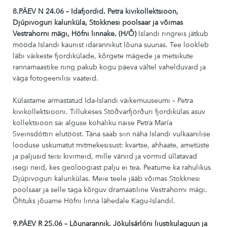
8.PÄEV N 24.06 – Idafjordid. Petra kivikollektsioon,
Djúpivogur
i
kaluriküla, Stokknesi poolsaar ja võimas
Vestrahorni mägi, Höfni linnake. (H/Õ)
Islandi ringreis jätkub
mööda Islandi kaunist idarannikut lõuna suunas. Tee lookleb
läbi väikeste fjordikülade, kõrgete mägede ja metsikute
rannamaastike ning pakub kogu päeva vältel vahelduvaid ja
väga fotogeenilisi vaateid.
Külastame armastatud Ida-Islandi väikemuuseumi – Petra
kivikollektsiooni. Tillukeses Stöðvarfjörðuri fjordikülas asuv
kollektsioon sai alguse kohaliku naise Petra María
Sveinsdóttiri elutööst. Täna saab siin näha Islandi vulkaanilise
looduse uskumatut mitmekesisust: kvartse, ahhaate, ametüste
ja paljusid teisi kivimeid, mille värvid ja vormid üllatavad
isegi neid, kes geoloogiast palju ei tea. Peatume ka rahulikus
Djúpivoguri kalurikülas. Meie teele jääb võimas Stokknesi
poolsaar ja selle taga kõrguv dramaatiline Vestrahorni mägi.
Õhtuks jõuame Höfni linna lähedale Kagu-Islandil.
9.PÄEV R 25.06 – Lõunarannik. Jökulsárlóni liustikulaguun ja