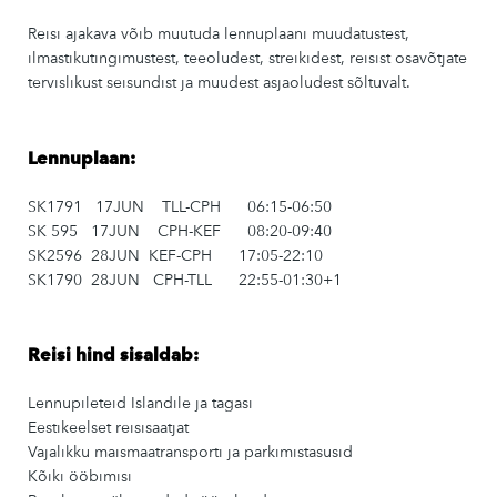
Reisi ajakava võib muutuda lennuplaani muudatustest,
ilmastikutingimustest, teeoludest, streikidest, reisist osavõtjate
tervislikust seisundist ja muudest asjaoludest sõltuvalt.
Lennuplaan:
SK1791 17JUN TLL-CPH 06:15-06:50
SK 595 17JUN CPH-KEF 08:20-09:40
SK2596 28JUN KEF-CPH 17:05-22:10
SK1790 28JUN CPH-TLL 22:55-01:30+1
Reisi hind sisaldab:
Lennupileteid Islandile ja tagasi
Eestikeelset reisisaatjat
Vajalikku maismaatransporti ja parkimistasusid
Kõiki ööbimisi