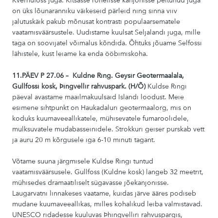
Kvernufoss juga. Kitsasse rohelisse kanjonisse peitunud juga
on üks lõunaranniku väikeseid pärleid ning sinna viiv
jalutuskäik pakub mõnusat kontrasti populaarsematele
vaatamisväärsustele. Uudistame kuulsat Seljalandi juga, mille
taga on soovijatel võimalus kõndida. Õhtuks jõuame Selfossi
lähistele, kust leiame ka enda ööbimiskoha.
11.PÄEV P 27.06 – Kuldne Ring. Geysir Geotermaalala,
Gullfossi kosk, Þingvellir rahvuspark. (H/Õ)
Kuldse Ringi
päeval avastame maailmakuulsaid Islandi loodust. Meie
esimene sihtpunkt on Haukadaluri geotermaalorg, mis on
koduks kuumaveeallikatele, mühisevatele fumaroolidele,
mulksuvatele mudabasseinidele. Strokkuri geiser purskab vett
ja auru 20 m kõrgusele iga 6-10 minuti tagant.
Võtame suuna järgmisele Kuldse Ringi tuntud
vaatamisväärsusele. Gullfoss (Kuldne kosk) langeb 32 meetrit,
mühisedes dramaatiliselt sügavasse jõekanjonisse.
Laugarvatni linnakeses vaatame, kuidas järve ääres podiseb
mudane kuumaveeallikas, milles kohalikud leiba valmistavad.
UNESCO ridadesse kuuluvas Þhingvelliri rahvuspargis,