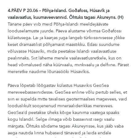
4.PÄEV P 20.06 – Põhja-Island. Goðafo
ss,
Húsavík ja
vaalavaatlus, kuumaveevannid
. Õhtuks tagasi Akureyris. (H)
Tänane päev viib meid Põhja-Islandi meeldejäävate
looduselamuste juurde. Päeva alustame võimsa Goðafossi
külastusega. Lai ja kaarjas juga langeb türkiissinisesse jõkke
keset dramaatilist põhjamaist maastikku. Edasi suundume
võluvasse Húsavíki, mida peetakse Islandi vaalavaatluse
pealinnaks. Siit läheme merele vaalavaatlusretkele, kus on
head võimalused näha küürvaalu, minkvaalu ja delfiine. Pärast
mereretke naudime lõunasööki Húsavíkis.
Päeva lõpetab lõõgastav külastus Husavikis GeoSea
mereveebasseinidesse. GeoSea eriline võlu peitub selles, et
siin ei supelda mitte tavalises geotermaalses magevees, vaid
looduslikult soojenenud mineraaliderikkas merevees.
GeoSea’d peetakse üheks kõige kaunima vaatega spaaks
kogu Islandil. Selge ilmaga võib basseinist isegi vaalu
märgata. Õhtuks sõidame tagasi Akureyrisse, kus jääb vaba
aega nautida linna hubaseid tänavaid ja leida endale