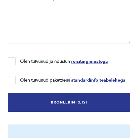
Olen tutvunud ja nõustun
reisitingimustega
Olen tutvunud pakettreisi
standardinfo teabelehega