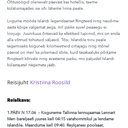
Õhtusöögid olenevalt päevast kas hotellis, teeme
külalismajades ise või läheme linna peale.
Liigume mööda Islandi legendaarset Ringteed ning naudime
aasta kõige valgemat aega, mil päike suvel peaaegu ei
loojugi. Juunikuus õitsevad ka efektsed lupiinid, mis on enda
alla võtnud tohutuid väljasid. Tõsi, Islandile tiiru peale
tegemiseks koguneb kilomeetreid omajagu ning mõnel
päeval on meil ka pikemaid sõite, kuid tasakaaluks põikame
Ringteelt kõrvale ning avastame paiku, mis paljudel Islandi
külastajatel nägemata jääb.
Reisijuht
Kristiina Roosild
Reisikava:
1.PÄEV N 17.06 – Koguneme Tallinna lennujaamas Lennart
Meri bareljeefi juures kell 04:15 varahommikul ja lendame
Islandile. Maandume kell 09:40. Reykjanesi poolsaar,