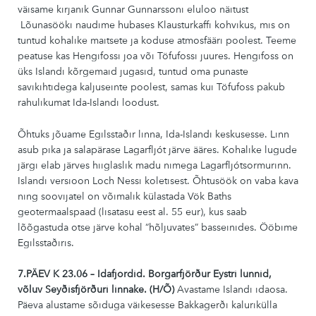
väisame kirjanik Gunnar Gunnarssoni eluloo näitust
Lõunasööki naudime hubases Klausturkaffi kohvikus, mis on
tuntud kohalike maitsete ja koduse atmosfääri poolest. Teeme
peatuse kas Hengifossi joa või Töfufossi juures. Hengifoss on
üks Islandi kõrgemaid jugasid, tuntud oma punaste
savikihtidega kaljuseinte poolest, samas kui Töfufoss pakub
rahulikumat Ida-Islandi loodust.
Õhtuks jõuame Egilsstaðir linna, Ida-Islandi keskusesse. Linn
asub pika ja salapärase Lagarfljót järve ääres. Kohalike lugude
järgi elab järves hiiglaslik madu nimega Lagarfljótsormurinn.
Islandi versioon Loch Nessi koletisest. Õhtusöök on vaba kava
ning soovijatel on võimalik külastada Vök Baths
geotermaalspaad (lisatasu eest al. 55 eur), kus saab
lõõgastuda otse järve kohal “hõljuvates” basseinides. Ööbime
Egilsstaðiris.
7.PÄEV K 23.06 – Idafjordid. Borgarfjörður Eystri lunnid,
võluv Seyðisfjörður
i linnake. (H/Õ)
Avastame Islandi idaosa.
Päeva alustame sõiduga väikesesse Bakkagerði kalurikülla