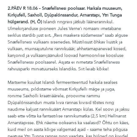
2.PÄEV R 18.06 –
Snæfellsnesi poolsaar.
Haikala muuseum,
Kirkjufell
,
Saxholl,
Djúpalónssandur
,
Arnarstapi
, Ytri Tunga
hülgerand.
(H
, Õ
)
Islandi ringreis jätkub läänerannikul.
Ulmekirjanduse pioneeri Jules Verne’i romaani imetabane
seiklus stardib just siit
.
„Reis maakera südamesse“ saab alguse
Snæfellsnesi vulkaani sisenedes. Müstilisust õhkav liustik ja
vulkaan, muinsajutuline rannikuäär, ahhetamapanevad kosed,
kanjonid ja vulkaanijäänukid loovad harmoonilise koosluse
Snæfellsnessi poolsaarel. Asjata ei nimetata Snæfellsnessi
rahvusparki miniatuurseks Islandiks. Siit leiab kõike!
Maitseme kuulsat Islandi fermeenteeritud haikala sealses
muuseums, pildistame võimsat Kirkjufelli mäge ja juga,
ronime Saxholli kraatriäärele, proovime rammu
Djúpalónssanduri musta liiva rannas kivisid tõstes ning
naudime kaljust rannikuäärt Arnarstapi külas. Kel soovi ja jaksu
saab ette võtta ka fantastilise rannikumatka (2,5 km) Hellnarist
Arnarstapisse. Ehk näeme ookeanis ka vaalasid? Õhtu on käes,
kuid meil on aasta kõige valgemad ajad – saame teha põgusa
peatuse Ytri Tunga rannas ning vaadata, kas hülged on kividel