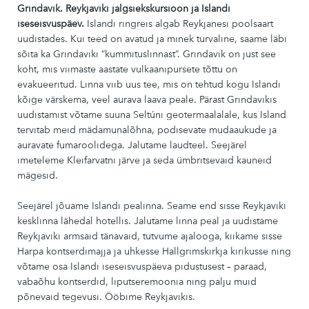
Grindavik. Reykjaviki jalgsiekskursioon ja Islandi
iseseisvuspäev.
Islandi ringreis algab Reykjanesi poolsaart
uudistades. Kui teed on avatud ja minek turvaline, saame läbi
sõita ka Grindaviki “kummituslinnast”. Grindavik on just see
koht, mis viimaste aastate vulkaanipursete tõttu on
evakueeritud. Linna viib uus tee, mis on tehtud kogu Islandi
kõige värskema, veel aurava laava peale. Pärast Grindavikis
uudistamist võtame suuna Seltúni geotermaalalale, kus Island
tervitab meid mädamunalõhna, podisevate mudaaukude ja
auravate fumaroolidega. Jalutame laudteel. Seejärel
imeteleme Kleifarvatni järve ja seda ümbritsevaid kauneid
mägesid.
Seejärel jõuame Islandi pealinna. Seame end sisse Reykjaviki
kesklinna lähedal hotellis. Jalutame linna peal ja uudistame
Reykjaviki armsaid tänavaid, tutvume ajalooga, kiikame sisse
Harpa kontserdimajja ja uhkesse Hallgrimskirkja kirikusse ning
võtame osa Islandi iseseisvuspäeva pidustusest – paraad,
vabaõhu kontserdid, liputseremoonia ning palju muid
põnevaid tegevusi. Ööbime Reykjavikis.