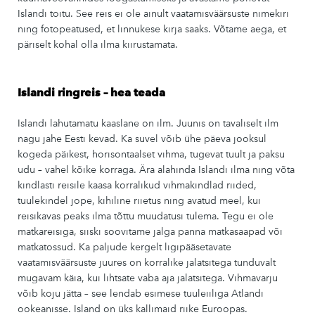
Islandi toitu. See reis ei ole ainult vaatamisväärsuste nimekiri
ning fotopeatused, et linnukese kirja saaks. Võtame aega, et
päriselt kohal olla ilma kiirustamata.
Islandi ringreis – hea teada
Islandi lahutamatu kaaslane on ilm. Juunis on tavaliselt ilm
nagu jahe Eesti kevad. Ka suvel võib ühe päeva jooksul
kogeda päikest, horisontaalset vihma, tugevat tuult ja paksu
udu – vahel kõike korraga. Ära alahinda Islandi ilma ning võta
kindlasti reisile kaasa korralikud vihmakindlad riided,
tuulekindel jope, kihiline riietus ning avatud meel, kui
reisikavas peaks ilma tõttu muudatusi tulema. Tegu ei ole
matkareisiga, siiski soovitame jalga panna matkasaapad või
matkatossud. Ka paljude kergelt ligipääsetavate
vaatamisväärsuste juures on korralike jalatsitega tunduvalt
mugavam käia, kui lihtsate vaba aja jalatsitega. Vihmavarju
võib koju jätta – see lendab esimese tuuleiiliga Atlandi
ookeanisse. Island on üks kallimaid riike Euroopas.