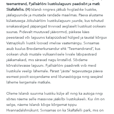
teemantrand, Fjallsárlón
i liustikulaguuni paadisõit ja matk
Skaftafellis. (H)
Islandi ringreis jätkub hiiglaslike liustike,
jäälaguunide ja mustade randade maailmas. Päeva alustame
külastusega Jökulsárlóni liustikulaguuni juurde, kus tohutud
sinakasvalged jääpangad triivivad aeglaselt liustikust ookeani
suunas. Pidevalt muutuvad jäävormid, päikese käes
peesitavad või laguunis kalapüüdvad hülged ja taustal kõrguv
Vatnajökulli liustik loovad imelise vaatemängu. Siinsamas
asub kuulus Breidamerkursandur ehk “Teemandirand”, kus
ookean uhub mustale vulkaanilisele liivale läbipaistvaid
jääkamakaid, mis säravad nagu kristallid. Sõidame
kõrvalolevasse laguuni. Fjallsárlóni paadiretk viib meid
liustikule veelgi lähemale. Pärast “jäiste” tegevustega päeva
esimest poolt soojendame end lõunasöögiga ning seejärel
läheme kergemale matkale.
Oleme Islandi suurima liustiku külje all ning ka autoga ringi
sõites näeme selle massiivse jääkilbi liustikukeeli. Kui ilm on
selge, näeme Islandi kõige kõrgemat tippu
Hvannadalshnúkurit. Siinsamas on ka Skaftafelli park, mis on