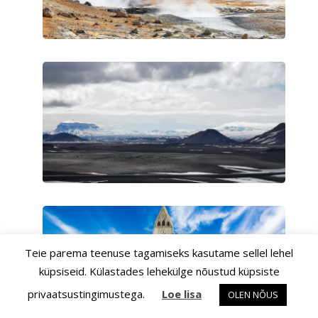
Teie parema teenuse tagamiseks kasutame sellel lehel
küpsiseid. Külastades lehekülge nõustud küpsiste
privaatsustingimustega.
Loe lisa
OLEN NÕUS