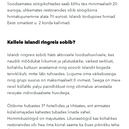
Soodsamates söögikohtades saab kõhu täis minimaalselt 20
euroga, uhkemates restoranides võib söögikorra
hinnakujunemine alata 70 eurost. Islandi toidupoes hinnad
Eesti omadest u. 2 korda kallimad.
Kellele Islandi ringreis sobib?
Islandi ringreis sobib hästi aktiivsele loodushuvilisele, kes
naudib mõõdukat liikumist ja jalutuskäike, väikest seiklust,
kohaliku kultuuri avastamist ning soovib Islandit kogeda
terviklikult, mitte läbi tuhisedes. Liigume oma väikebussiga
ning grupi suurus on maksimaalselt 8 inimest. Seega on meie
reisil küllaltki palju paindlikkust ning võimalusi arvestada
reisijate individuaalsete huvidega.
Ööbime hubastes 3* hotellides ja lihtsates, ent armsates
külalismajades kahestes tubades linade vahel.
Hommikusöögid on majutustes. Lõunasöögid kas kohalikes
restoranides või hea ilma korral saame ka õues piknikku teha.