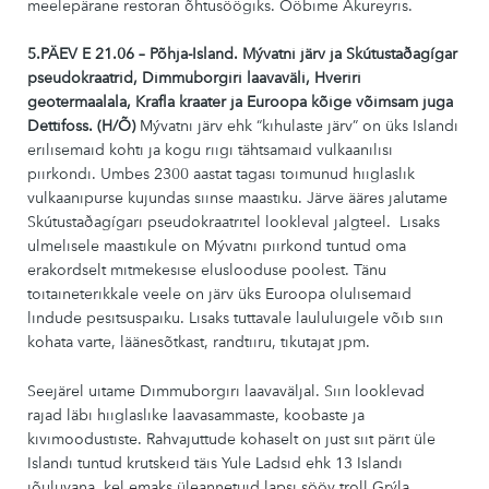
meelepärane restoran õhtusöögiks. Ööbime Akureyris.
5.PÄEV E 21.06 – Põhja-Island. Mývatni järv ja Skútustaðagígar
pseudokraatrid, Dimmuborgiri laavaväli, Hveriri
geotermaalala, Krafla kraater ja Euroopa kõige võimsam juga
Dettifoss. (H/Õ)
Mývatni järv ehk “kihulaste järv” on üks Islandi
erilisemaid kohti ja kogu riigi tähtsamaid vulkaanilisi
piirkondi. Umbes 2300 aastat tagasi toimunud hiiglaslik
vulkaanipurse kujundas siinse maastiku. Järve ääres jalutame
Skútustaðagígari pseudokraatritel lookleval jalgteel. Lisaks
ulmelisele maastikule on Mývatni piirkond tuntud oma
erakordselt mitmekesise eluslooduse poolest. Tänu
toitaineterikkale veele on järv üks Euroopa olulisemaid
lindude pesitsuspaiku. Lisaks tuttavale laululuigele võib siin
kohata varte, läänesõtkast, randtiiru, tikutajat jpm.
Seejärel uitame Dimmuborgiri laavaväljal. Siin looklevad
rajad läbi hiiglaslike laavasammaste, koobaste ja
kivimoodustiste. Rahvajuttude kohaselt on just siit pärit üle
Islandi tuntud krutskeid täis Yule Ladsid ehk 13 Islandi
jõuluvana, kel emaks üleannetuid lapsi sööv troll Grýla.