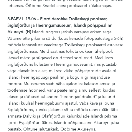
lebamas. Ööbime Snæfellsnesi poolsaarel külalismajas.
3.PÄEV L 19.06 – Fjordiderohke Tröllaskagi poolsaar,
Siglufjörður ja Heeringamuuseum, Islandi põhjapealinn
Akureyri. (H)
Islandi ringreis jätkub varajase ärkamisega.
Võtame ette pikema sõidu (koos kenade fotopeatustega 5-6h)
mööda fantastiliste vaadetega Tröllaskagi poolsaarel asuvasse
Siglufjörðurisse. Meid saatmas tohutu ookean ühelpool,
järsud mäed ja sügavad orud teiselpool teed. Maalilises
Siglufjörðuris külastame Heeringamuuseumit, mis jutustab
väga elavalt loo ajast, mil see väike põhjafjordide asula oli
Islandi heeringapüügi pealinn ja kogu riigi majanduse
mootor. Muuseumis saab näha ajaloolisi kalasoolamise ja -
töötlemise hooneid, vanu paate ning aimu sellest, kuidas
elasid ja töötasid tuhanded “heeringatüdrukud” ja kalurid
Islandi kuulsal heeringabuumi ajastul. Vaba kava ja lõuna
Siglufjörðuris, kuniks jätkame sõitu mööda rannikuäärt läbi
armsate Dalviki ja Ólafsfjörðuri kalurikülade Islandi pikima
fjordi Eyjafjörðuri ääres. Islandi põhjapealinn Akureyri juba
paistab. Õhtune jalutuskäik. Ööbime Akureyris.