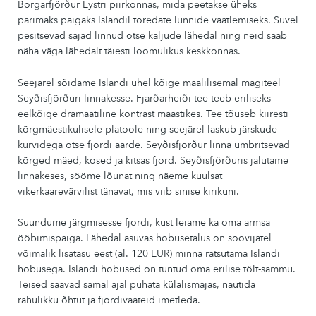
Borgarfjörður Eystri piirkonnas, mida peetakse üheks
parimaks paigaks Islandil toredate lunnide vaatlemiseks. Suvel
pesitsevad sajad linnud otse kaljude lähedal ning neid saab
näha väga lähedalt täiesti loomulikus keskkonnas.
Seejärel sõidame Islandi ühel kõige maalilisemal mägiteel
Seyðisfjörðuri linnakesse. Fjarðarheiði tee teeb eriliseks
eelkõige dramaatiline kontrast maastikes. Tee tõuseb kiiresti
kõrgmäestikulisele platoole ning seejärel laskub järskude
kurvidega otse fjordi äärde. Seyðisfjörður linna ümbritsevad
kõrged mäed, kosed ja kitsas fjord. Seyðisfjörðuris jalutame
linnakeses, sööme lõunat ning näeme kuulsat
vikerkaarevärvilist tänavat, mis viib sinise kirikuni.
Suundume järgmisesse fjordi, kust leiame ka oma armsa
ööbimispaiga. Lähedal asuvas hobusetalus on soovijatel
võimalik lisatasu eest (al. 120 EUR) minna ratsutama Islandi
hobusega. Islandi hobused on tuntud oma erilise tölt-sammu.
Teised saavad samal ajal puhata külalismajas, nautida
rahulikku õhtut ja fjordivaateid imetleda.