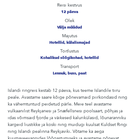
Reisi kestvus
12 päeva
Olek
Välja müüdud
Majutus
Hotellid, külalismajad
Toitlustus
Kohalikud söögikohad, hotellid
Transport
Lennuk, buss, paat
Islandi ringreis kestab 12 päeva, kus teeme Islandile tiiru
peale. Avastame saare kõige põnevamaid piirkondasid ning
ka vähemtuntuid peidetud pärle. Meie teel avastame
vulkaanilist Reykjanesi ja Snæfellsnesi poolsaart, põhjas ja
idas võimsaid fjorde ja väikesed kalurikülasid, lõunaranniku
kargeid liustikke ja koski ning muidugi kuulsat Kuldset Ringi
ning Islandi pealinna Reykjaviki. Võtame ka aega
kuumaveevannides lõõgastumiseks ja avastame põnevat