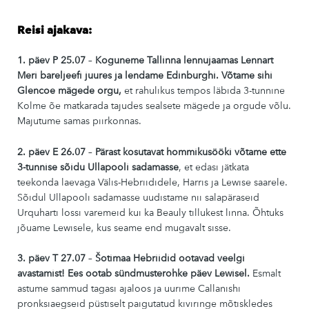
Reisi ajakava:
1. päev P 25.07
–
Koguneme Tallinna lennujaamas Lennart
Meri bareljeefi juures ja lendame Edinburghi.
Võtame sihi
Glencoe mägede orgu,
et rahulikus tempos läbida 3-tunnine
Kolme õe matkarada tajudes sealsete mägede ja orgude võlu.
Majutume samas piirkonnas.
2. päev E 26.07
–
Pärast kosutavat hommikusööki võtame ette
3-tunnise sõidu Ullapooli sadamasse
, et edasi jätkata
teekonda laevaga Välis-Hebriididele, Harris ja Lewise saarele.
Sõidul Ullapooli sadamasse uudistame nii salapäraseid
Urquharti lossi varemeid kui ka Beauly tillukest linna. Õhtuks
jõuame Lewisele, kus seame end mugavalt sisse.
3. päev T 27.07
–
Šotimaa Hebriidid ootavad veelgi
avastamist! Ees ootab sündmusterohke päev Lewisel.
Esmalt
astume sammud tagasi ajaloos ja uurime Callanishi
pronksiaegseid püstiselt paigutatud kiviringe mõtiskledes