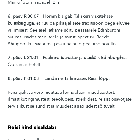
Man of Storri radadel (2 h).
6. päev R 30.07
–
Hommik algab Taliskeri viskitehase
külaskäiguga,
et kuulda pikaajalisete traditsioonidega eluvee
villimisest. Seejärel jätkame sõitu peasaarele Edinburghi
suunas lisades rännuteele jalasirutuspeatusi. Reede
õhtupoolikul saabume pealinna ning peatume hotellis.
7. päev L 31.01
–
Pealinna tutvustav jalutuskäik Edinburghis.
Öö samas hotellis.
8. päev P 01.08
–
Lendame Tallinnasse. Reisi lõpp.
Reisi ajakava võib muutuda lennuplaani muudatustest,
ilmastikutingimustest, teeoludest, streikidest, reisist osavõtjate
tervislikust seisundist ja muudest asjaoludest sõltuvalt.
Reisi hind sisaldab: