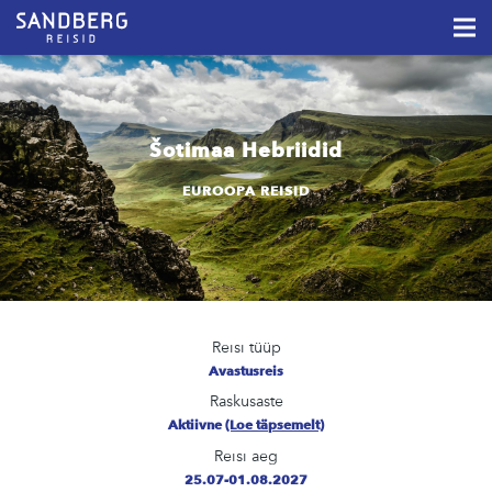
Šotimaa Hebriidid
EUROOPA REISID
Reisi tüüp
Avastusreis
Raskusaste
Aktiivne
(Loe täpsemelt)
Reisi aeg
25.07-01.08.2027