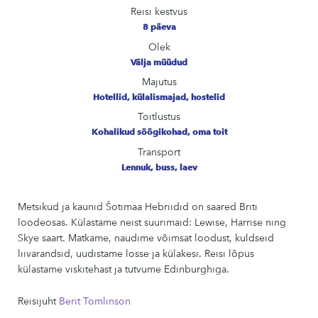
Reisi kestvus
8 päeva
Olek
Välja müüdud
Majutus
Hotellid, külalismajad, hostelid
Toitlustus
Kohalikud söögikohad, oma toit
Transport
Lennuk, buss, laev
Metsikud ja kaunid Šotimaa Hebriidid on saared Briti
loodeosas. Külastame neist suurimaid: Lewise, Harrise ning
Skye saart. Matkame, naudime võimsat loodust, kuldseid
liivarandsid, uudistame losse ja külakesi. Reisi lõpus
külastame viskitehast ja tutvume Edinburghiga.
Reisijuht
Berit Tomlinson