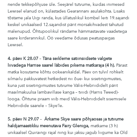
nende tekkepõhjuse üle. Seejärel tutvume, kuidas inimesed
Lewisel elanud on, külastades Gearannani asulakohta. Lisaks
tõstame jala Uigi randa, kus üllatuslikul kombel leiti 19.sajandi
keskel unikaalsed 12.sajandist pärit morsakihvadest tahutud
malenupud. Õhtupoolikul rändame hämmastavate vaadetega
saare kirderannikul. Öö veedame õdusas peatuspaigas
Lewisel.
4. päev K 28.07
–
Täna seikleme satiinsiidsete valgete
liivadega Harrise saarel läbides pikema matkaraja (4 h).
Pärast
matka kosutame kõhtu ookeanikaldal. Päev on tulvil rohkelt
silmailu pakkuvatest hetkedest nii õue- kui sisetingimustes,
kuna just sisetingimustes tutvume Välis-Hebriididelt pärit
maailmakuulsa lambavillase kanga – tviidi (Harris Tweed)-
looga. Õhtune praam viib meid Välis-Hebriididelt sisemisele
Hebriidide saarele – Skye’le.
5. päev N 29.07
–
Ärkame Skye saare põhjaosas ja tutvume
haldjamaastikku meenutava Fairy Gleniga,
matkame (3 h)
unikaalsel Quiraingi rajal ning kui jaksu jagub liigume ka Old