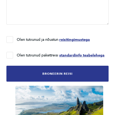
Olen tutvunud ja nõustun
reisitingimustega
Olen tutvunud pakettreisi
standardinfo teabelehega