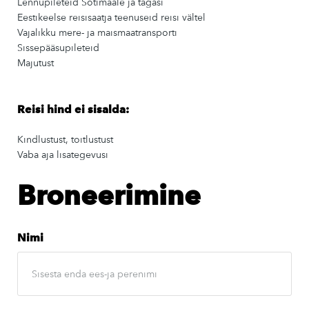
Lennupileteid Šotimaale ja tagasi
Eestikeelse reisisaatja teenuseid reisi vältel
Vajalikku mere- ja maismaatransporti
Sissepääsupileteid
Majutust
Reisi hind ei sisalda:
Kindlustust, toitlustust
Vaba aja lisategevusi
Broneerimine
Nimi