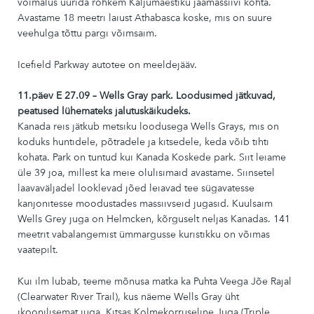
võimalus uurida rohkem Kaljumäestiku jäämassiivi kohta.
Avastame 18 meetri laiust Athabasca koske, mis on suure
veehulga tõttu pargi võimsaim.
Icefield Parkway autotee on meeldejääv.
11.päev E 27.09 – Wells Gray park. Loodusimed jätkuvad,
peatused lühemateks jalutuskäikudeks.
Kanada reis jätkub metsiku loodusega Wells Grays, mis on
koduks huntidele, põtradele ja kitsedele, keda võib tihti
kohata. Park on tuntud kui Kanada Koskede park. Siit leiame
üle 39 joa, millest ka meie olulisimaid avastame. Siinsetel
laavaväljadel looklevad jõed leiavad tee sügavatesse
kanjonitesse moodustades massiivseid jugasid. Kuulsaim
Wells Grey juga on Helmcken, kõrguselt neljas Kanadas. 141
meetrit vabalangemist ümmargusse kuristikku on võimas
vaatepilt.
Kui ilm lubab, teeme mõnusa matka ka Puhta Veega Jõe Rajal
(Clearwater River Trail), kus näeme Wells Gray üht
ikoonilisemat juga. Kitsas Kolmekorruseline Juga (Triple