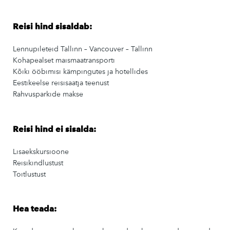
Reisi hind sisaldab:
Lennupileteid Tallinn – Vancouver – Tallinn
Kohapealset maismaatransporti
Kõiki ööbimisi kämpingutes ja hotellides
Eestikeelse reisisaatja teenust
Rahvusparkide makse
Reisi hind ei sisalda:
Lisaekskursioone
Reisikindlustust
Toitlustust
Hea teada: