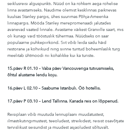
seiklusreisi alguspunkti. Nüüd on ka rohkem aega rohelise
linna avastamiseks. Naudime olemist kesklinnas paiknevas
kuulsas Stanley pargis, ühes suurimas Põhja-Ameerika
linnapargis. Mööda Stanley merepromenaadi jalutades
avanevad vaated linnale. Avastame väikest Granville saart, mis
oli kunagi vaid tööstuslik tühermaa. Nüüdseks on saar
populaarne puhkepiirkond. Siit võib leida sadu häid
restorane ja kohvikuid ning siinne tuntud boheemlaslik turg
meelitab ühtmoodi nii kohalikke kui ka turiste.
15.päev R 01.10 – Vaba päev Vancouveriga tutvusmiseks,
õhtul alustame lendu koju.
16.päev L 02.10 – Saabume Istanbuli. Öö hotellis.
17.päev P 03.10 – Lend Tallinna. Kanada reis on lõppenud.
Reisiplaan võib muutuda lennuplaani muudatustest,
ilmastikutingimustest, teeoludest, streikidest, reisist osavõtjate
tervislikust seisundist ja muudest asjaoludest sõltuvalt.