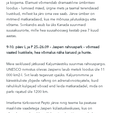
ja kogema. Elamust võimendab dramaatiline ümbritsev
loodus – lumised mäed, ürgne mets ja taamal terendavad
liustikud, millest ka järv oma vee saab. Järve ümber on
mitmeid matkaradasid, kus me mõnusa jalutuskäigu ette
võtame. Siinkandis asub ka üks Kanada suurimaid
suusakuurorte, mille hea suusahooaeg kestab pea 7 kuud
aastas.
9-10. päev L ja P 25.-26.09 – Jasperi rahvuspark – võimsad
vaated liustikele, hea võimalus näha karusid ja hunte.
Meie seiklused jätkuvad Kaljumäestiku suurimas rahvuspargis.
UNESCO nimistus olevas Jasperis laiub metsik loodus üle 11
000 km2-l. Siit leiab tegevust igaüks. Kaljuronimine ja
kärestikuliste jõgede rafting on adrenaliiniotsijatele, kuid
rahulikult kulgejad võivad end leida matkaradadel, mida on
parki rajatud üle 1200 km.
Imetleme türkiissinist Peyto järve ning teeme ka peatuse
maaliliste vaadetega Jasperi külastuskeskuses, kus on