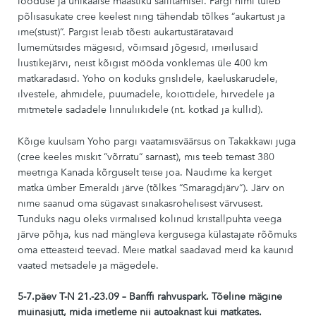
looduse ja unikaalse maastiku säilitamisel. Pargi nimi tuleb
põlisasukate cree keelest ning tähendab tõlkes “aukartust ja
ime(stust)“. Pargist leiab tõesti aukartustäratavaid
lumemütsides mägesid, võimsaid jõgesid, imeilusaid
liustikejärvi, neist kõigist mööda vonklemas üle 400 km
matkaradasid. Yoho on koduks grislidele, kaeluskarudele,
ilvestele, ahmidele, puumadele, koiottidele, hirvedele ja
mitmetele sadadele linnuliikidele (nt. kotkad ja kullid).
Kõige kuulsam Yoho pargi vaatamisväärsus on Takakkawi juga
(cree keeles miskit “võrratu“ sarnast), mis teeb temast 380
meetriga Kanada kõrguselt teise joa. Naudime ka kerget
matka ümber Emeraldi järve (tõlkes “Smaragdjärv“). Järv on
nime saanud oma sügavast sinakasrohelisest värvusest.
Tunduks nagu oleks virmalised kolinud kristallpuhta veega
järve põhja, kus nad mängleva kergusega külastajate rõõmuks
oma etteasteid teevad. Meie matkal saadavad meid ka kaunid
vaated metsadele ja mägedele.
5-7.päev T-N 21.-23.09 – Banffi rahvuspark. Tõeline mägine
muinasjutt, mida imetleme nii autoaknast kui matkates.