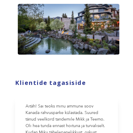
Klientide tagasiside
Aitäh! Sai teoks minu ammune soov
Kanada rahvusparke külastada. Suured
tänud veelkord tandemile Mikk ja Teemo.
Oli hea tunda ennast hoituna ja turvaliselt.
Kiidan Miku tähelepanelikkust, oskust