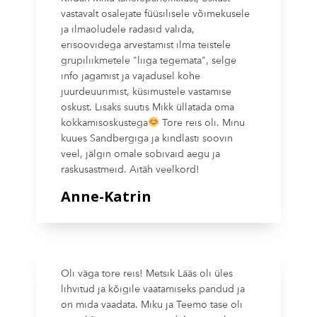
vastavalt osalejate füüsilisele võimekusele
ja ilmaoludele radasid valida,
erisoovidega arvestamist ilma teistele
grupiliikmetele "liiga tegemata", selge
info jagamist ja vajadusel kohe
juurdeuurimist, küsimustele vastamise
oskust. Lisaks suutis Mikk üllatada oma
kokkamisoskustega
Tore reis oli. Minu
kuues Sandbergiga ja kindlasti soovin
veel, jälgin omale sobivaid aegu ja
raskusastmeid. Aitäh veelkord!
Anne-Katrin
Oli väga tore reis! Metsik Lääs oli üles
lihvitud ja kõigile vaatamiseks pandud ja
on mida vaadata. Miku ja Teemo tase oli