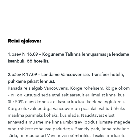
Reisi ajakava:
1.päev N 16.09 – Koguneme Tallinna lennujaamas ja lendame
Istanbuli, öö hotellis.
2.päev R 17.09 – Lendame Vancouverisse. Transfeer hotelli,
puhkame pikast lennust.
Kanada reis algab Vancouveris. Kõige rohelisem, kõige ökom
– nii on kutsutud seda etniliselt ääretult eriilmelist linna, kus
üle 50% elanikkonnast ei kasuta koduse keelena ingliskeelt.
Kõrge elukvaliteediga Vancouver on pea alati valitud üheks
maailma parimaks kohaks, kus elada. Nauditavast elust
annavad aimu imeline linna ümbritsev loodus lumiste mägede
ning rohkete roheliste parkidega. Stanely park, linna roheline
süda, on muutunud Vancouveri sümboliks. Lisaks loodusele