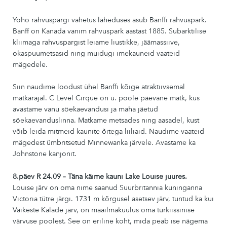
Yoho rahvuspargi vahetus läheduses asub Banffi rahvuspark.
Banff on Kanada vanim rahvuspark aastast 1885. Subarktilise
kliimaga rahvuspargist leiame liustikke, jäämassiive,
okaspuumetsasid ning muidugi imekauneid vaateid
mägedele.
Siin naudime loodust ühel Banffi kõige atraktiivsemal
matkarajal. C Level Cirque on u. poole päevane matk, kus
avastame vanu söekaevandusi ja maha jäetud
söekaevanduslinna. Matkame metsades ning aasadel, kust
võib leida mitmeid kaunite õitega liiliaid. Naudime vaateid
mägedest ümbritsetud Minnewanka järvele. Avastame ka
Johnstone kanjonit.
8.päev R 24.09 – Täna käime kauni Lake Louise juures.
Louise järv on oma nime saanud Suurbritannia kuninganna
Victoria tütre järgi. 1731 m kõrgusel asetsev järv, tuntud ka kui
Väikeste Kalade järv, on maailmakuulus oma türkiissinise
värvuse poolest. See on eriline koht, mida peab ise nägema