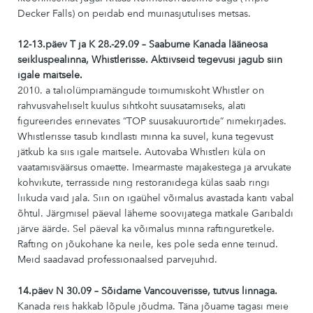
Decker Falls) on peidab end muinasjutulises metsas.
12-13.päev T ja K 28.-29.09 – Saabume Kanada lääneosa
seikluspealinna, Whistlerisse. Aktiivseid tegevusi jagub siin
igale maitsele.
2010. a taliolümpiamängude toimumiskoht Whistler on
rahvusvaheliselt kuulus sihtkoht suusatamiseks, alati
figureerides erinevates “TOP suusakuurortide“ nimekirjades.
Whistlerisse tasub kindlasti minna ka suvel, kuna tegevust
jätkub ka siis igale maitsele. Autovaba Whistleri küla on
vaatamisväärsus omaette. Imearmaste majakestega ja arvukate
kohvikute, terrasside ning restoranidega külas saab ringi
liikuda vaid jala. Siin on igaühel võimalus avastada kanti vabal
õhtul. Järgmisel päeval läheme soovijatega matkale Garibaldi
järve äärde. Sel päeval ka võimalus minna raftinguretkele.
Rafting on jõukohane ka neile, kes pole seda enne teinud.
Meid saadavad professionaalsed parvejuhid.
14.päev N 30.09 – Sõidame Vancouverisse, tutvus linnaga.
Kanada reis hakkab lõpule jõudma. Täna jõuame tagasi meie