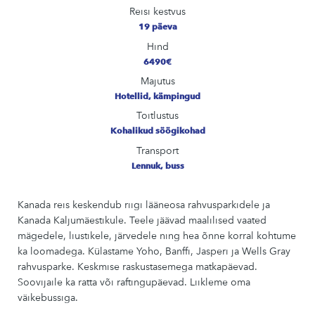
Reisi kestvus
19 päeva
Hind
6490€
Majutus
Hotellid, kämpingud
Toitlustus
Kohalikud söögikohad
Transport
Lennuk, buss
Kanada reis keskendub riigi lääneosa rahvusparkidele ja
Kanada Kaljumäestikule. Teele jäävad maalilised vaated
mägedele, liustikele, järvedele ning hea õnne korral kohtume
ka loomadega. Külastame Yoho, Banffi, Jasperi ja Wells Gray
rahvusparke. Keskmise raskustasemega matkapäevad.
Soovijaile ka ratta või raftingupäevad. Liikleme oma
väikebussiga.