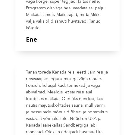
väga kõrge, super tegijad, kiitus neile.
Programm oli väga hea, vaadata sai palju.
Matkata samuti. Matkarajad, mida Mikk
välja valis olid samuti huvitavad. Tänud
kõigile.
Ene
Tänan toreda Kanada reisi eest! Jäin resi ja
reisisaatjate tegutsemisega väga rahule.
Poisid olid asjalikud, toimekad ja väga
abivalmid. Meeldis, et sai reisi ajal
looduses matkata. Olin üks nendest, kes
nautis majutuskohtades sauna, mullivanni
ja basseinide mõnusid õhtuti ja hommikuti
vastavalt võimalustele. Nüüd on USA ja
Kanada läänekallas Sandbergiga läbi
rännatud. Oleksin edaspidi huvitatud ka