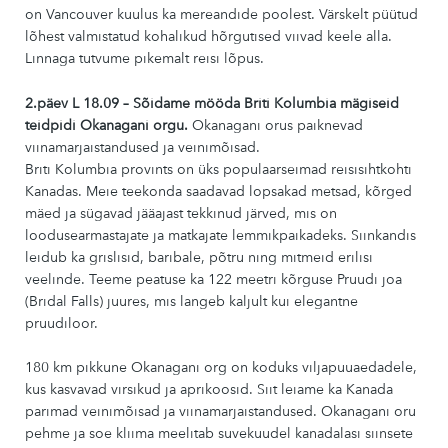
on Vancouver kuulus ka mereandide poolest. Värskelt püütud
lõhest valmistatud kohalikud hõrgutised viivad keele alla.
Linnaga tutvume pikemalt reisi lõpus.
2.päev L 18.09 – Sõidame mööda Briti Kolumbia mägiseid
teidpidi Okanagani orgu.
Okanagani orus paiknevad
viinamarjaistandused ja veinimõisad.
Briti Kolumbia provints on üks populaarseimad reisisihtkohti
Kanadas. Meie teekonda saadavad lopsakad metsad, kõrged
mäed ja sügavad jääajast tekkinud järved, mis on
loodusearmastajate ja matkajate lemmikpaikadeks. Siinkandis
leidub ka grislisid, baribale, põtru ning mitmeid erilisi
veelinde. Teeme peatuse ka 122 meetri kõrguse Pruudi joa
(Bridal Falls) juures, mis langeb kaljult kui elegantne
pruudiloor.
180 km pikkune Okanagani org on koduks viljapuuaedadele,
kus kasvavad virsikud ja aprikoosid. Siit leiame ka Kanada
parimad veinimõisad ja viinamarjaistandused. Okanagani oru
pehme ja soe kliima meelitab suvekuudel kanadalasi siinsete