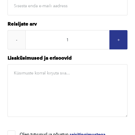
Reisijate arv
Lisaküsimused ja erisoovid
Olen tutvunud ja nõustun
reisitingimustega