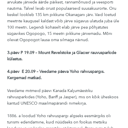
arvukate järvede äärde päikest, rannamõnusid ja veesporti
nautima. Talvel leiab orust populaarseid suusakuurorte. Oru
keskel lookleb 135 km pikkune Okanagani järv. Vaid loetud
meetrite kaugusel kaldast võib järve sügavus ulatuda juba üle
100 meetri. Legendi kohaselt elab järve pea põhjatutes
sügavikes Ogopogo, 15 meetri pikkune järvemadu. Mõni
olevat Ogopogot lausa oma silmaga näinud.
3.päev P 19.09 –
Mount Revelstoke ja Glacier rauvusparkide
külastus.
4.päev E 20.09 – Veedame päeva Yoho rahvuspargis.
Kergemad matkad.
Veedame mitmeid päevi Kanada Kaljumäestiku
rahvusparkides (Yoho, Banff ja Jasper), mis on kõik üheskoos
kantud UNESCO maailmapärandi nimekirja.
1886. a loodud Yoho rahvuspargi algseks eesmärgiks oli
turismi edendamine, kuid nüüdseks on fookus metsiku