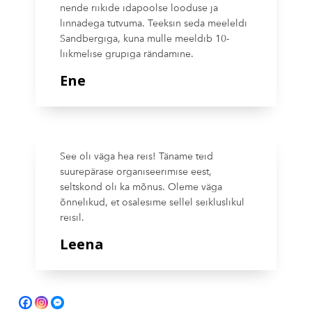
nende riikide idapoolse looduse ja
linnadega tutvuma. Teeksin seda meeleldi
Sandbergiga, kuna mulle meeldib 10-
liikmelise grupiga rändamine.
Ene
See oli väga hea reis! Täname teid
suurepärase organiseerimise eest,
seltskond oli ka mõnus. Oleme väga
õnnelikud, et osalesime sellel seikluslikul
reisil.
Leena