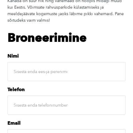
Kanada on suur riik ning vahemaad on hoopis midagi muud
kui Eestis. Võimsate rahvusparkide külastamiseks ja
meeldejäävate kogemuste jaoks läbime pikki vahemaid. Pane
sõitudeks vaim valmis!
Broneerimine
Nimi
Telefon
Email