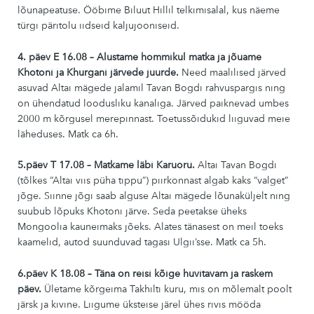
lõunapeatuse. Ööbime Biluut Hillil telkimisalal, kus näeme
türgi päritolu iidseid kaljujooniseid.
4. päev E 16.08 – Alustame hommikul matka ja jõuame
Khotoni ja Khurgani järvede juurde.
Need maalilised järved
asuvad Altai mägede jalamil Tavan Bogdi rahvuspargis ning
on ühendatud loodusliku kanaliga. Järved paiknevad umbes
2000 m kõrgusel merepinnast. Toetussõidukid liiguvad meie
läheduses. Matk ca 6h.
5.päev T 17.08 – Matkame läbi Karuoru.
Altai Tavan Bogdi
(tõlkes “Altai viis püha tippu”) piirkonnast algab kaks “valget”
jõge. Siinne jõgi saab alguse Altai mägede lõunaküljelt ning
suubub lõpuks Khotoni järve. Seda peetakse üheks
Mongoolia kauneimaks jõeks. Alates tänasest on meil toeks
kaamelid, autod suunduvad tagasi Ulgii’sse. Matk ca 5h.
6.päev K 18.08 – Täna on reisi kõige huvitavam ja raskem
päev.
Ületame kõrgeima Takhilti kuru, mis on mõlemalt poolt
järsk ja kivine. Liigume üksteise järel ühes rivis mööda