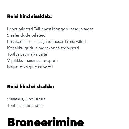
Reisi hind sisaldab:
Lennupileteid Tallinnast Mongooliasse ja tagasi
Siselendude pileteid
Eestikeelse reisisaatja teenuseid reisi vältel
Kohaliku giidi ja meeskonna teenuseid
Toitlustust matka vältel
Vajalikku maismaatransporti
Majutust kogu reisi vältel
Reisi hind ei sisalda:
Viisatasu, kindlustust
Toitlustust linnades
Broneerimine