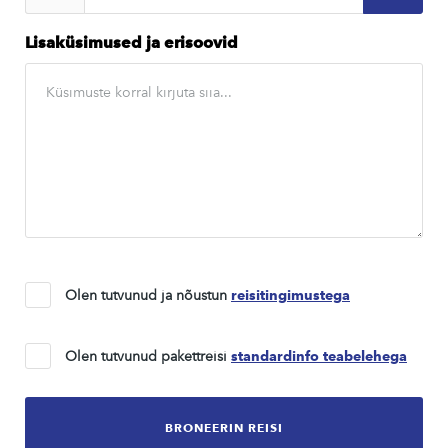
Lisaküsimused ja erisoovid
Olen tutvunud ja nõustun
reisitingimustega
Olen tutvunud pakettreisi
standardinfo teabelehega