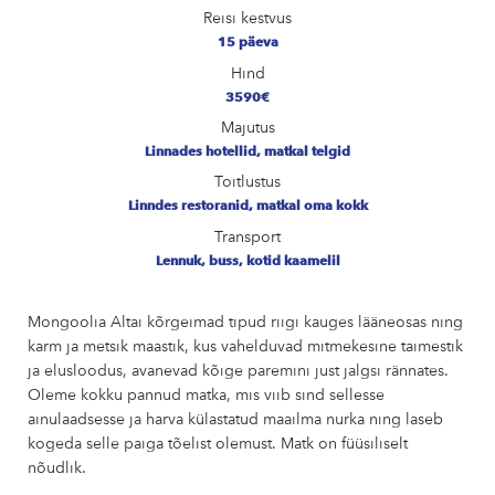
Reisi kestvus
15 päeva
Hind
3590€
Majutus
Linnades hotellid, matkal telgid
Toitlustus
Linndes restoranid, matkal oma kokk
Transport
Lennuk, buss, kotid kaamelil
Mongoolia Altai kõrgeimad tipud riigi kauges lääneosas ning
karm ja metsik maastik, kus vahelduvad mitmekesine taimestik
ja elusloodus, avanevad kõige paremini just jalgsi rännates.
Oleme kokku pannud matka, mis viib sind sellesse
ainulaadsesse ja harva külastatud maailma nurka ning laseb
kogeda selle paiga tõelist olemust. Matk on füüsiliselt
nõudlik.