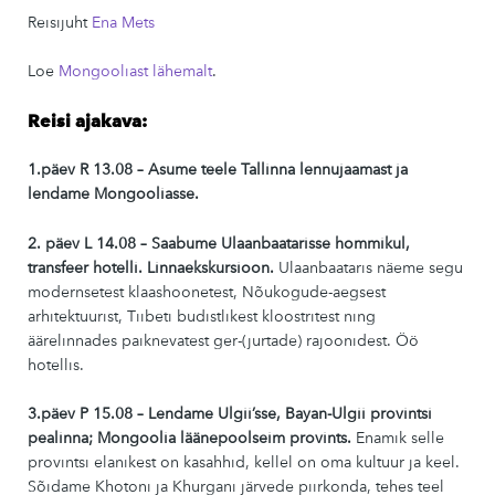
Reisijuht
Ena Mets
Loe
Mongooliast lähemalt
.
Reisi ajakava:
1.päev R 13.08 – Asume teele Tallinna lennujaamast ja
lendame Mongooliasse.
2. päev L 14.08 – Saabume Ulaanbaatarisse hommikul,
transfeer hotelli. Linnaekskursioon.
Ulaanbaataris näeme segu
modernsetest klaashoonetest, Nõukogude-aegsest
arhitektuurist, Tiibeti budistlikest kloostritest ning
äärelinnades paiknevatest ger-(jurtade) rajoonidest. Öö
hotellis.
3.päev P 15.08
– Lendame Ulgii’sse, Bayan-Ulgii provintsi
pealinna; Mongoolia läänepoolseim provints.
Enamik selle
provintsi elanikest on kasahhid, kellel on oma kultuur ja keel.
Sõidame Khotoni ja Khurgani järvede piirkonda, tehes teel