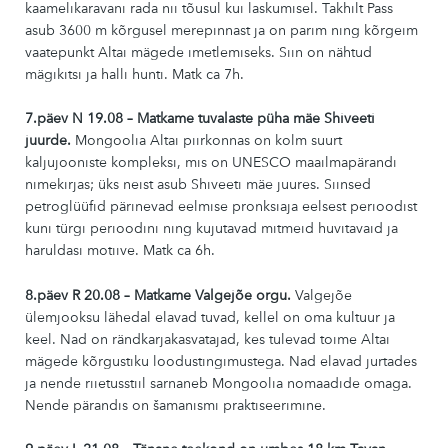
kaamelikaravani rada nii tõusul kui laskumisel. Takhilt Pass
asub 3600 m kõrgusel merepinnast ja on parim ning kõrgeim
vaatepunkt Altai mägede imetlemiseks. Siin on nähtud
mägikitsi ja halli hunti. Matk ca 7h.
7.päev N 19.08 – Matkame tuvalaste püha mäe Shiveeti
juurde.
Mongoolia Altai piirkonnas on kolm suurt
kaljujooniste kompleksi, mis on UNESCO maailmapärandi
nimekirjas; üks neist asub Shiveeti mäe juures. Siinsed
petroglüüfid pärinevad eelmise pronksiaja eelsest perioodist
kuni türgi perioodini ning kujutavad mitmeid huvitavaid ja
haruldasi motiive. Matk ca 6h.
8.päev R 20.08 – Matkame Valgejõe orgu.
Valgejõe
ülemjooksu lähedal elavad tuvad, kellel on oma kultuur ja
keel. Nad on rändkarjakasvatajad, kes tulevad toime Altai
mägede kõrgustiku loodustingimustega. Nad elavad jurtades
ja nende riietusstiil sarnaneb Mongoolia nomaadide omaga.
Nende pärandis on šamanismi praktiseerimine.