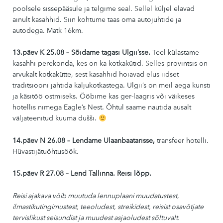
poolsele sissepääsule ja telgime seal. Sellel küljel elavad
ainult kasahhid. Siin kohtume taas oma autojuhtide ja
autodega. Matk 16km.
13.päev K 25.08
– Sõidame tagasi Ulgii’sse.
Teel külastame
kasahhi perekonda, kes on ka kotkakütid. Selles provintsis on
arvukalt kotkakütte, sest kasahhid hoiavad elus iidset
traditsiooni jahtida kaljukotkastega. Ulgii’s on meil aega kunsti
ja käsitöö ostmiseks. Ööbime kas ger-laagris või väikeses
hotellis nimega Eagle’s Nest. Õhtul saame nautida ausalt
väljateenitud kuuma dušši.
14.päev N 26.08 – Lendame Ulaanbaatarisse,
transfeer hotelli.
Hüvastijätuõhtusöök.
15.päev R 27.08 – Lend Tallinna. Reisi lõpp.
Reisi ajakava võib muutuda lennuplaani muudatustest,
ilmastikutingimustest, teeoludest, streikidest, reisist osavõtjate
tervislikust seisundist ja muudest asjaoludest sõltuvalt.