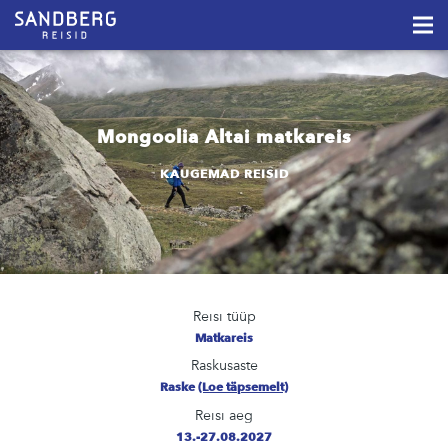
Mongoolia Altai matkareis
KAUGEMAD REISID
Reisi tüüp
Matkareis
Raskusaste
Raske
(Loe täpsemelt)
Reisi aeg
13.-27.08.2027