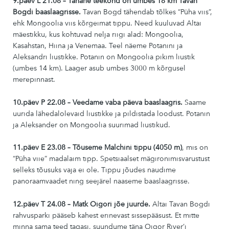
9.päev L 21.08 – Tänane teekond on umbes 18 km Tavan
Bogdi baaslaagrisse.
Tavan Bogd tähendab tõlkes “Püha viis”,
ehk Mongoolia viis kõrgeimat tippu. Need kuuluvad Altai
mäestikku, kus kohtuvad nelja riigi alad: Mongoolia,
Kasahstan, Hiina ja Venemaa. Teel näeme Potanini ja
Aleksandri liustikke. Potanin on Mongoolia pikim liustik
(umbes 14 km). Laager asub umbes 3000 m kõrgusel
merepinnast.
10.päev P 22.08 – Veedame vaba päeva baaslaagris.
Saame
uurida lähedalolevaid liustikke ja pildistada loodust. Potanin
ja Aleksander on Mongoolia suurimad liustikud.
11.päev E 23.08 – Tõuseme Malchini tippu (4050 m)
, mis on
“Püha viie” madalaim tipp. Spetsiaalset mägironimisvarustust
selleks tõusuks vaja ei ole. Tippu jõudes naudime
panoraamvaadet ning seejärel naaseme baaslaagrisse.
12.päev T 24.08 –
Matk Oigori jõe juurde.
Altai Tavan Bogdi
rahvusparki pääseb kahest erinevast sissepääsust. Et mitte
minna sama teed tagasi, suundume täna Oigor River’i